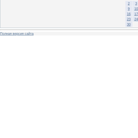
2
3
9
10
16
17
23
24
30
Полная версия сайта