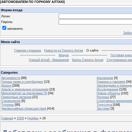
[
АВТОМОБИЛЕМ ПО ГОРНОМУ АЛТАЮ
]
Форма входа
Логин:
Пароль:
запомнить
Забыл
Меню сайта
Главная страница
Новости из Горного Алтая
О сайте
-------------------------
------------------------------
Форум
------------------------------
Гостевая книг
Горный Алтай - Викимапия
Карты Горного Алтая
Спутниковые кар
Categories
Автоновости
[86]
Альпинизм
[3]
Горные лыжи и сноубординг
[13]
Граница и таможня
[34]
Дороги
[268]
Заповедники и природ
Земли и земельные отношения
[23]
Исследования
[126]
Мероприятия за пределами ГА
[34]
Новые объекты
[192]
Природные явления
[21]
Регионы
[27]
Спелеология
[5]
Спортивные мероприя
Турзоны
[95]
Туруслуги
[168]
Чрезвычайные происшествия
[414]
Экстрим
[3]
Главная
»
2009
»
Ноябрь
»
19