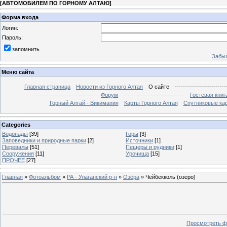
[
АВТОМОБИЛЕМ ПО ГОРНОМУ АЛТАЮ
]
Форма входа
Логин:
Пароль:
запомнить
Забыл
Меню сайта
Главная страница
Новости из Горного Алтая
О сайте
-------------------------
------------------------------
Форум
------------------------------
Гостевая книг
Горный Алтай - Викимапия
Карты Горного Алтая
Спутниковые кар
Categories
Водопады
[39]
Горы
[3]
Заповедники и природные парки
[2]
Источники
[1]
Перевалы
[51]
Пещеры и рудники
[1]
Сооружения
[11]
Урочища
[15]
ПРОЧЕЕ
[27]
Главная
»
Фотоальбом
»
РА - Улаганский р-н
»
Озёра
» Чейбекколь (озеро)
Просмотреть ф