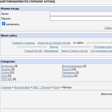
[
АВТОМОБИЛЕМ ПО ГОРНОМУ АЛТАЮ
]
Форма входа
Логин:
Пароль:
запомнить
Забыл
Меню сайта
Главная страница
Новости из Горного Алтая
О сайте
-------------------------
------------------------------
Форум
------------------------------
Гостевая книг
Горный Алтай - Викимапия
Карты Горного Алтая
Спутниковые кар
Categories
Водопады
[3]
Водохранилища
[2]
Долины
[5]
Дороги
[14]
Озёра
[11]
Перевалы
[1]
Сёла
[5]
Урочища
[2]
ПРОЧЕЕ
[6]
Главная
»
Фотоальбом
»
ВКО - Прочее
»
Реки
» Иртыш
Восточн