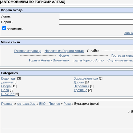
[
АВТОМОБИЛЕМ ПО ГОРНОМУ АЛТАЮ
]
Форма входа
Логин:
Пароль:
запомнить
Забыл
Меню сайта
Главная страница
Новости из Горного Алтая
О сайте
-------------------------
------------------------------
Форум
------------------------------
Гостевая книг
Горный Алтай - Викимапия
Карты Горного Алтая
Спутниковые кар
Categories
Водопады
[3]
Водохранилища
[2]
Долины
[5]
Дороги
[14]
Озёра
[11]
Перевалы
[1]
Сёла
[5]
Урочища
[2]
ПРОЧЕЕ
[6]
Главная
»
Фотоальбом
»
ВКО - Прочее
»
Реки
» Бухтарма (река)
р. 