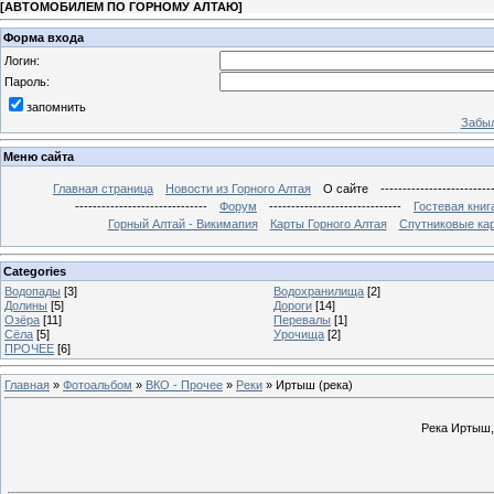
[
АВТОМОБИЛЕМ ПО ГОРНОМУ АЛТАЮ
]
Форма входа
Логин:
Пароль:
запомнить
Забыл
Меню сайта
Главная страница
Новости из Горного Алтая
О сайте
-------------------------
------------------------------
Форум
------------------------------
Гостевая книг
Горный Алтай - Викимапия
Карты Горного Алтая
Спутниковые кар
Categories
Водопады
[3]
Водохранилища
[2]
Долины
[5]
Дороги
[14]
Озёра
[11]
Перевалы
[1]
Сёла
[5]
Урочища
[2]
ПРОЧЕЕ
[6]
Главная
»
Фотоальбом
»
ВКО - Прочее
»
Реки
» Иртыш (река)
Река Иртыш,