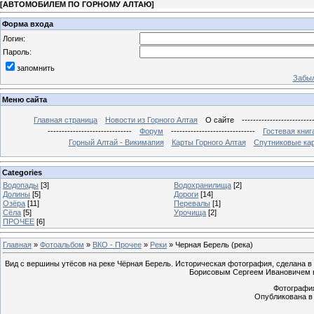
[
АВТОМОБИЛЕМ ПО ГОРНОМУ АЛТАЮ
]
Форма входа
Логин:
Пароль:
запомнить
Забыл
Меню сайта
Главная страница
Новости из Горного Алтая
О сайте
-------------------------
------------------------------
Форум
------------------------------
Гостевая книг
Горный Алтай - Викимапия
Карты Горного Алтая
Спутниковые кар
Categories
Водопады
[3]
Водохранилища
[2]
Долины
[5]
Дороги
[14]
Озёра
[11]
Перевалы
[1]
Сёла
[5]
Урочища
[2]
ПРОЧЕЕ
[6]
Главная
»
Фотоальбом
»
ВКО - Прочее
»
Реки
» Черная Берель (река)
Вид с вершины утёсов на реке Чёрная Берель. Историческая фотография, сделана в 
Борисовым Сергеем Ивановичем в
Фотография 
Опубликована в 