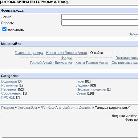
[
АВТОМОБИЛЕМ ПО ГОРНОМУ АЛТАЮ
]
Форма входа
Логин:
Пароль:
запомнить
Забыл
Меню сайта
Главная страница
Новости из Горного Алтая
О сайте
-------------------------
------------------------------
Форум
------------------------------
Гостевая книг
Горный Алтай - Викимапия
Карты Горного Алтая
Спутниковые кар
Categories
Водопады
[3]
Горы
[81]
Источники
[17]
Ледники
[83]
Перевалы
[52]
Пещеры и рудники
[1]
Сооружения
[15]
Степи
[118]
ПРОЧЕЕ
[7]
Главная
»
Фотоальбом
»
РА - Кош-Агачский р-н
»
Долины
» Талдура (долина реки)
Ледники и озера
Фото по