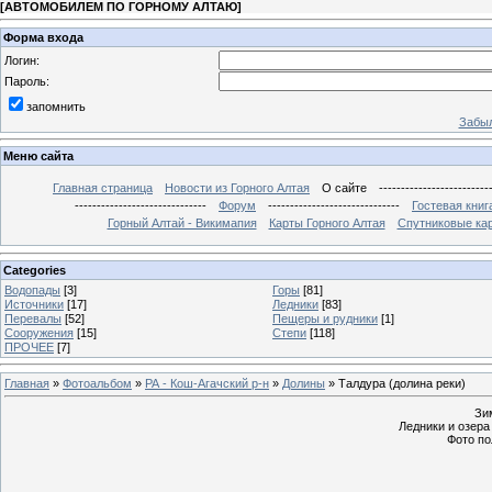
[
АВТОМОБИЛЕМ ПО ГОРНОМУ АЛТАЮ
]
Форма входа
Логин:
Пароль:
запомнить
Забыл
Меню сайта
Главная страница
Новости из Горного Алтая
О сайте
-------------------------
------------------------------
Форум
------------------------------
Гостевая книг
Горный Алтай - Викимапия
Карты Горного Алтая
Спутниковые кар
Categories
Водопады
[3]
Горы
[81]
Источники
[17]
Ледники
[83]
Перевалы
[52]
Пещеры и рудники
[1]
Сооружения
[15]
Степи
[118]
ПРОЧЕЕ
[7]
Главная
»
Фотоальбом
»
РА - Кош-Агачский р-н
»
Долины
» Талдура (долина реки)
Зи
Ледники и озера
Фото по