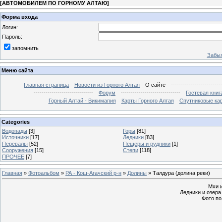
[
АВТОМОБИЛЕМ ПО ГОРНОМУ АЛТАЮ
]
Форма входа
Логин:
Пароль:
запомнить
Забыл
Меню сайта
Главная страница
Новости из Горного Алтая
О сайте
-------------------------
------------------------------
Форум
------------------------------
Гостевая книг
Горный Алтай - Викимапия
Карты Горного Алтая
Спутниковые кар
Categories
Водопады
[3]
Горы
[81]
Источники
[17]
Ледники
[83]
Перевалы
[52]
Пещеры и рудники
[1]
Сооружения
[15]
Степи
[118]
ПРОЧЕЕ
[7]
Главная
»
Фотоальбом
»
РА - Кош-Агачский р-н
»
Долины
» Талдура (долина реки)
Мхи и
Ледники и озера
Фото по