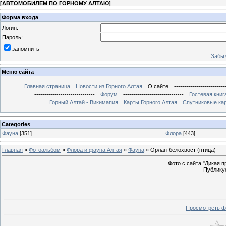
[
АВТОМОБИЛЕМ ПО ГОРНОМУ АЛТАЮ
]
Форма входа
Логин:
Пароль:
запомнить
Забыл
Меню сайта
Главная страница
Новости из Горного Алтая
О сайте
-------------------------
------------------------------
Форум
------------------------------
Гостевая книг
Горный Алтай - Викимапия
Карты Горного Алтая
Спутниковые кар
Categories
Фауна
[351]
Флора
[443]
Главная
»
Фотоальбом
»
Флора и фауна Алтая
»
Фауна
» Орлан-белохвост (птица)
Фото с сайта "Дикая при
Публикуе
Просмотреть ф