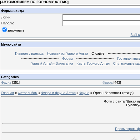
[
АВТОМОБИЛЕМ ПО ГОРНОМУ АЛТАЮ
]
Форма входа
Логин:
Пароль:
запомнить
Забыл
Меню сайта
Главная страница
Новости из Горного Алтая
О сайте
-------------------------
------------------------------
Форум
------------------------------
Гостевая книг
Горный Алтай - Викимапия
Карты Горного Алтая
Спутниковые кар
Categories
Фауна
[351]
Флора
[443]
Главная
»
Фотоальбом
»
Флора и фауна Алтая
»
Фауна
» Орлан-белохвост (птица)
Фото с сайта "Дикая при
Публикуе
Просмотреть ф