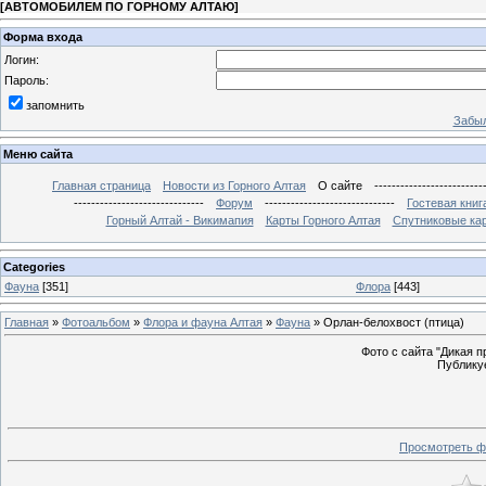
[
АВТОМОБИЛЕМ ПО ГОРНОМУ АЛТАЮ
]
Форма входа
Логин:
Пароль:
запомнить
Забыл
Меню сайта
Главная страница
Новости из Горного Алтая
О сайте
-------------------------
------------------------------
Форум
------------------------------
Гостевая книг
Горный Алтай - Викимапия
Карты Горного Алтая
Спутниковые кар
Categories
Фауна
[351]
Флора
[443]
Главная
»
Фотоальбом
»
Флора и фауна Алтая
»
Фауна
» Орлан-белохвост (птица)
Фото с сайта "Дикая при
Публикуе
Просмотреть ф