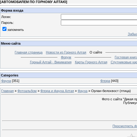
[
АВТОМОБИЛЕМ ПО ГОРНОМУ АЛТАЮ
]
Форма входа
Логин:
Пароль:
запомнить
Забыл
Меню сайта
Главная страница
Новости из Горного Алтая
О сайте
-------------------------
------------------------------
Форум
------------------------------
Гостевая книг
Горный Алтай - Викимапия
Карты Горного Алтая
Спутниковые кар
Categories
Фауна
[351]
Флора
[443]
Главная
»
Фотоальбом
»
Флора и фауна Алтая
»
Фауна
» Орлан-белохвост (птица)
Фото с сайта "Дикая при
Публикуе
Просмотреть ф