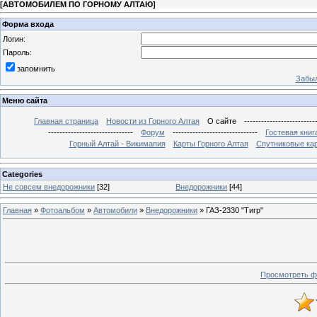
[
АВТОМОБИЛЕМ ПО ГОРНОМУ АЛТАЮ
]
Форма входа
Логин:
Пароль:
запомнить
Забыл
Меню сайта
Главная страница
Новости из Горного Алтая
О сайте
-------------------------
------------------------------
Форум
------------------------------
Гостевая книг
Горный Алтай - Викимапия
Карты Горного Алтая
Спутниковые кар
Categories
Не совсем внедорожники
[32]
Внедорожники
[44]
Главная
»
Фотоальбом
»
Автомобили
»
Внедорожники
» ГАЗ-2330 "Тигр"
Просмотреть ф