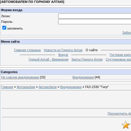
[
АВТОМОБИЛЕМ ПО ГОРНОМУ АЛТАЮ
]
Форма входа
Логин:
Пароль:
запомнить
Забыл
Меню сайта
Главная страница
Новости из Горного Алтая
О сайте
-------------------------
------------------------------
Форум
------------------------------
Гостевая книг
Горный Алтай - Викимапия
Карты Горного Алтая
Спутниковые кар
Categories
Не совсем внедорожники
[32]
Внедорожники
[44]
Главная
»
Фотоальбом
»
Автомобили
»
Внедорожники
» ГАЗ-2330 "Тигр"
Просмотреть ф