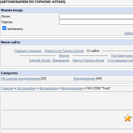
[
АВТОМОБИЛЕМ ПО ГОРНОМУ АЛТАЮ
]
Форма входа
Логин:
Пароль:
запомнить
Забыл
Меню сайта
Главная страница
Новости из Горного Алтая
О сайте
-------------------------
------------------------------
Форум
------------------------------
Гостевая книг
Горный Алтай - Викимапия
Карты Горного Алтая
Спутниковые кар
Categories
Не совсем внедорожники
[32]
Внедорожники
[44]
Главная
»
Фотоальбом
»
Автомобили
»
Внедорожники
» ГАЗ-2330 "Тигр"