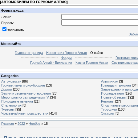
[
АВТОМОБИЛЕМ ПО ГОРНОМУ АЛТАЮ
]
Форма входа
Логин:
Пароль:
запомнить
Забыл
Меню сайта
Главная страница
Новости из Горного Алтая
О сайте
-------------------------
------------------------------
Форум
------------------------------
Гостевая книг
Горный Алтай - Викимапия
Карты Горного Алтая
Спутниковые кар
Categories
Автоновости
[86]
Альпинизм
[3]
Горные лыжи и сноубординг
[13]
Граница и таможня
[34]
Дороги
[268]
Заповедники и природ
Земли и земельные отношения
[23]
Исследования
[126]
Мероприятия за пределами ГА
[34]
Новые объекты
[192]
Природные явления
[21]
Регионы
[27]
Спелеология
[5]
Спортивные мероприя
Турзоны
[95]
Туруслуги
[168]
Чрезвычайные происшествия
[414]
Экстрим
[3]
Главная
»
2022
»
Ноябрь
»
18