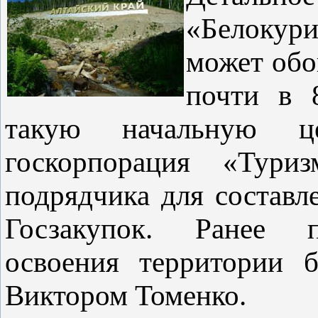
«Белокури
может обо
почти в 
такую начальную це
госкорпорация «Тури
подрядчика для составл
Госзакупок. Ранее п
освоения территории б
Виктором Томенко.