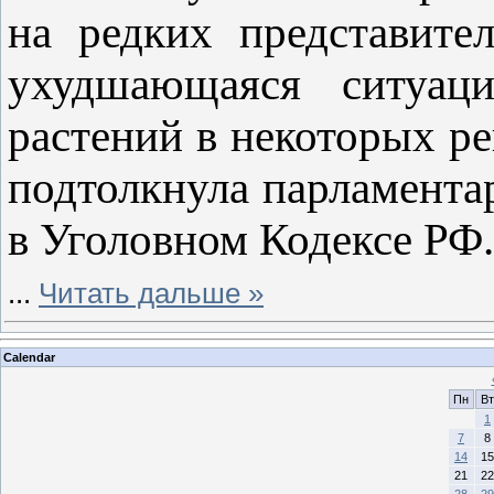
на редких представите
ухудшающаяся ситуац
растений в некоторых ре
подтолкнула парламента
в Уголовном Кодексе РФ.
...
Читать дальше »
Calendar
Пн
Вт
1
7
8
14
15
21
22
28
29