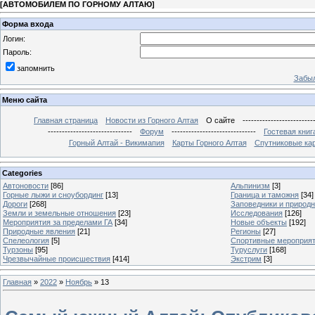
[
АВТОМОБИЛЕМ ПО ГОРНОМУ АЛТАЮ
]
Форма входа
Логин:
Пароль:
запомнить
Забыл
Меню сайта
Главная страница
Новости из Горного Алтая
О сайте
-------------------------
------------------------------
Форум
------------------------------
Гостевая книг
Горный Алтай - Викимапия
Карты Горного Алтая
Спутниковые кар
Categories
Автоновости
[86]
Альпинизм
[3]
Горные лыжи и сноубординг
[13]
Граница и таможня
[34]
Дороги
[268]
Заповедники и природ
Земли и земельные отношения
[23]
Исследования
[126]
Мероприятия за пределами ГА
[34]
Новые объекты
[192]
Природные явления
[21]
Регионы
[27]
Спелеология
[5]
Спортивные мероприя
Турзоны
[95]
Туруслуги
[168]
Чрезвычайные происшествия
[414]
Экстрим
[3]
Главная
»
2022
»
Ноябрь
»
13