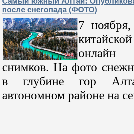
Самый южный Алтай: Опубликова
после снегопада (ФОТО)
7 ноября,
китайско
онлайн 
снимков. На фото снеж
в глубине гор Алта
автономном районе на се