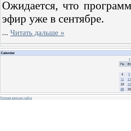
Ожидается, что программ
эфир уже в сентябре.
...
Читать дальше »
Calendar
«
Пн
Вт
4
5
11
12
18
19
25
26
Полная версия сайта