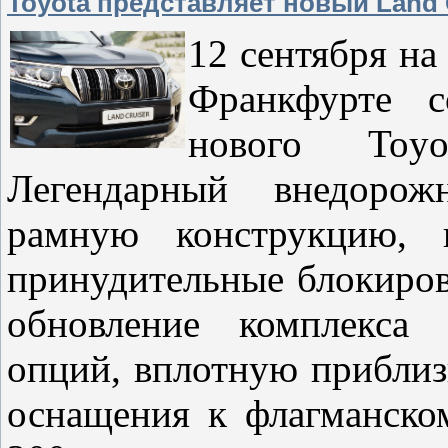
Toyota представляет новый Land 
12 сентября н
Франкфурте с
нового Toy
Легендарный внедорож
рамную конструкцию, 
принудительные блокиро
обновление комплекса
опций, вплотную прибли
оснащения к флагманско