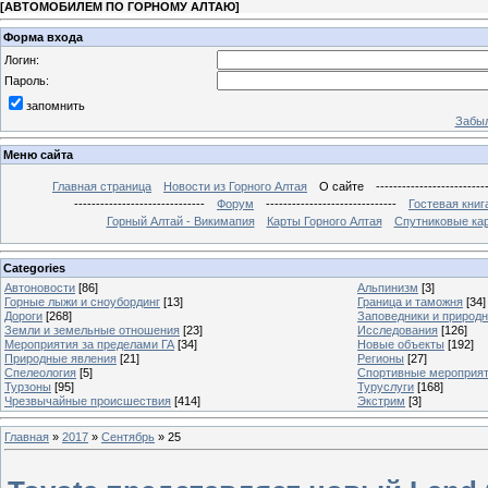
[
АВТОМОБИЛЕМ ПО ГОРНОМУ АЛТАЮ
]
Форма входа
Логин:
Пароль:
запомнить
Забыл
Меню сайта
Главная страница
Новости из Горного Алтая
О сайте
-------------------------
------------------------------
Форум
------------------------------
Гостевая книг
Горный Алтай - Викимапия
Карты Горного Алтая
Спутниковые кар
Categories
Автоновости
[86]
Альпинизм
[3]
Горные лыжи и сноубординг
[13]
Граница и таможня
[34]
Дороги
[268]
Заповедники и природ
Земли и земельные отношения
[23]
Исследования
[126]
Мероприятия за пределами ГА
[34]
Новые объекты
[192]
Природные явления
[21]
Регионы
[27]
Спелеология
[5]
Спортивные мероприя
Турзоны
[95]
Туруслуги
[168]
Чрезвычайные происшествия
[414]
Экстрим
[3]
Главная
»
2017
»
Сентябрь
»
25