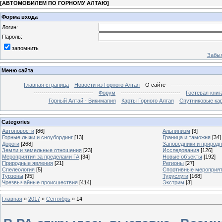
[
АВТОМОБИЛЕМ ПО ГОРНОМУ АЛТАЮ
]
Форма входа
Логин:
Пароль:
запомнить
Забыл
Меню сайта
Главная страница
Новости из Горного Алтая
О сайте
-------------------------
------------------------------
Форум
------------------------------
Гостевая книг
Горный Алтай - Викимапия
Карты Горного Алтая
Спутниковые кар
Categories
Автоновости
[86]
Альпинизм
[3]
Горные лыжи и сноубординг
[13]
Граница и таможня
[34]
Дороги
[268]
Заповедники и природ
Земли и земельные отношения
[23]
Исследования
[126]
Мероприятия за пределами ГА
[34]
Новые объекты
[192]
Природные явления
[21]
Регионы
[27]
Спелеология
[5]
Спортивные мероприя
Турзоны
[95]
Туруслуги
[168]
Чрезвычайные происшествия
[414]
Экстрим
[3]
Главная
»
2017
»
Сентябрь
»
14