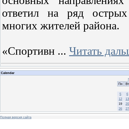
основных направлениях
ответил на ряд острых
многих жителей района.
«Спортивн
...
Читать даль
Calendar
Пн
Вт
5
6
12
13
19
20
26
27
Полная версия сайта