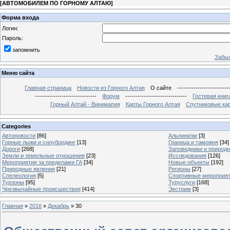
[
АВТОМОБИЛЕМ ПО ГОРНОМУ АЛТАЮ
]
Форма входа
Логин:
Пароль:
запомнить
Забыл
Меню сайта
Главная страница
Новости из Горного Алтая
О сайте
-------------------------
------------------------------
Форум
------------------------------
Гостевая книг
Горный Алтай - Викимапия
Карты Горного Алтая
Спутниковые кар
Categories
Автоновости
[86]
Альпинизм
[3]
Горные лыжи и сноубординг
[13]
Граница и таможня
[34]
Дороги
[268]
Заповедники и природ
Земли и земельные отношения
[23]
Исследования
[126]
Мероприятия за пределами ГА
[34]
Новые объекты
[192]
Природные явления
[21]
Регионы
[27]
Спелеология
[5]
Спортивные мероприя
Турзоны
[95]
Туруслуги
[168]
Чрезвычайные происшествия
[414]
Экстрим
[3]
Главная
»
2016
»
Декабрь
»
30