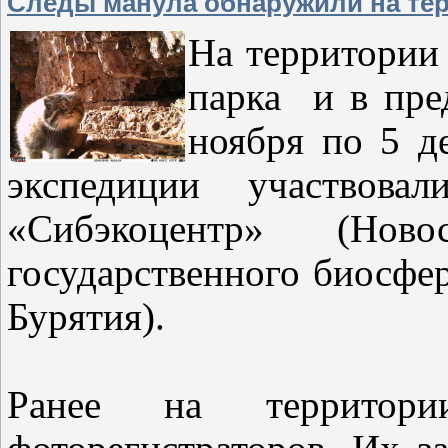
Следы манула обнаружили на те
На территории
парка и в пре
ноября по 5 д
экспедиции участвова
«Сибэкоцентр» (Ново
государственного биосфе
Бурятия).
Ранее на территор