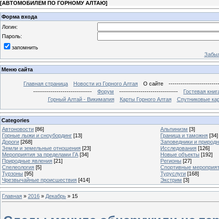
[
АВТОМОБИЛЕМ ПО ГОРНОМУ АЛТАЮ
]
Форма входа
Логин:
Пароль:
запомнить
Забыл
Меню сайта
Главная страница
Новости из Горного Алтая
О сайте
-------------------------
------------------------------
Форум
------------------------------
Гостевая книг
Горный Алтай - Викимапия
Карты Горного Алтая
Спутниковые кар
Categories
Автоновости
[86]
Альпинизм
[3]
Горные лыжи и сноубординг
[13]
Граница и таможня
[34]
Дороги
[268]
Заповедники и природ
Земли и земельные отношения
[23]
Исследования
[126]
Мероприятия за пределами ГА
[34]
Новые объекты
[192]
Природные явления
[21]
Регионы
[27]
Спелеология
[5]
Спортивные мероприя
Турзоны
[95]
Туруслуги
[168]
Чрезвычайные происшествия
[414]
Экстрим
[3]
Главная
»
2016
»
Декабрь
»
15