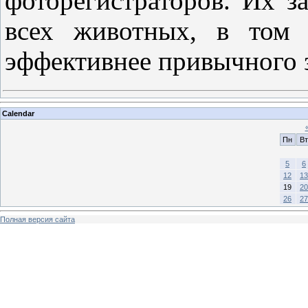
фоторегистраторов. Их з
всех животных, в том 
эффективнее привычного
Calendar
Пн
Вт
5
6
12
13
19
20
26
27
Полная версия сайта