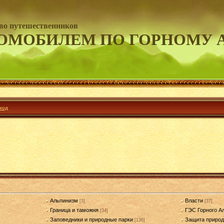
во путешественников
ОМОБИЛЕМ ПО ГОРНОМУ 
ход
Альпинизм
Власти
[3]
[37]
Граница и таможня
ГЭС Горного А
[34]
Заповедники и природные парки
Защита приро
[136]