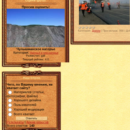
Оцени фото!
Просим оценить!
Категория:
Дороги
|
Просмотров:
866
|
До
Чулышманское нагорье
Категория:
Нагорья и плоскогорья
Разместил: galt
Текущий рейтинг: 4.0
Наш опрос
Чего, по Вашему мнению, не
хватает сайту?
Материалов (статьи,
фотографии, файлы)
Хорошего дизайна
Пользователей
Хорошей модерации
Всего хватает
Результаты
|
Архив опросов
Всего ответов:
140