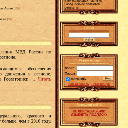
Укок более двух тысяч лет
назад, сейчас являются
селькупы
ом Алтае
[126]
игия
[39]
]
Поиск
авления МВД России по
региона.
Форма входа
сающимся обеспечения
Логин:
го движения в регионе,
Пароль:
ти Госавтоинсп
...
Читать
запомнить
Забыл пароль
|
Регистрация
Рассылки сайта
ПОДПИСАТЬСЯ ИЛИ
ИЗМЕНИТЬ ПОДПИСКУ
рального, краевого и
больше, чем в 2016 году.