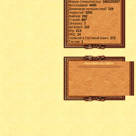
Форум (темы/посты):
1661/20207
Фотографий:
6655
Дневников путешествий:
119
Новостей:
3241
Файлов:
242
Статей:
987
Directory:
7
Ad-board:
110
Игр:
213
FAQ:
14
Записей в Гостевой книге:
272
Tестов:
1
Реклама на сайте