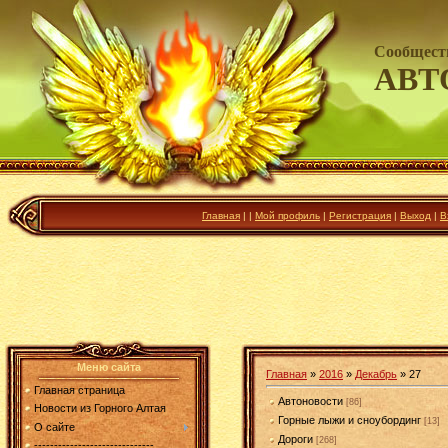
Сообщест
АВТ
Главная
|
|
Мой профиль
|
Регистрация
|
Выход
|
В
Меню сайта
Главная
»
2016
»
Декабрь
»
27
Главная страница
Автоновости
[86]
Новости из Горного Алтая
Горные лыжи и сноубординг
[13]
О сайте
Дороги
[268]
------------------------------