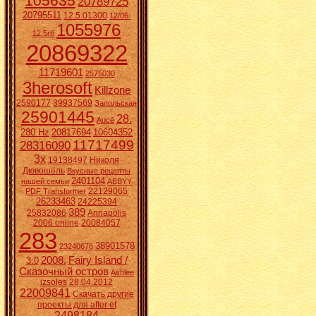
105635
20789725
20795511
12.5.01300
12/06.
1055976
12.5гб
20869322
11719601
2575030
3herosoft
Killzone
2590177
39937569
Запольская
25901445
28.
Aucē
280 Hz
20817694
10604352
11717499
28316090
3x
19138497
Николя
Дювошель
Вкусные рецепты
2401104
нашей семьи
ABBYY
22129065
PDF Transformer
26233463
24225394
389
25832086
Annapolis
2006 online
20084057
283
38901578
23240676
2008.
Fairy Island /
3:0
Сказочный остров
Ashlee
izsoles
28.04.2012
22009841
Скачать другие
проекты для after ef
2498184