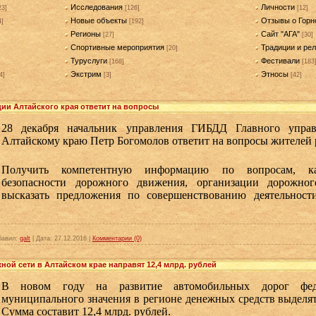
Исследования
Личности
23]
[126]
[12]
Новые объекты
Отзывы о Горн
4]
[192]
Регионы
Сайт "АГА"
[27]
[30]
Спортивные мероприятия
Традиции и рел
[20]
Туруслуги
Фестивали
[168]
[183
Экстрим
Этносы
4]
[3]
[42]
ии Алтайского края ответит на вопросы
28 декабря начальник управления ГИБДД Главного упр
Алтайскому краю Петр Богомолов ответит на вопросы жителей 
Получить компетентную информацию по вопросам, ка
безопасности дорожного движения, организации дорожно
высказать предложения по совершенствованию деятельнос
бавил:
galt
|
Дата:
27.12.2016
|
Комментарии (0)
жной сети в Алтайском крае направят 12,4 млрд. рублей
В новом году на развитие автомобильных дорог феде
муниципального значения в регионе денежных средств выделят 
Сумма составит 12,4 млрд. рублей.