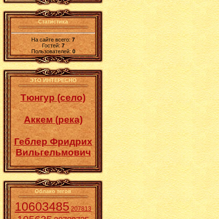
Статистика
На сайте всего:
7
Гостей:
7
Пользователей:
0
ЭТО ИНТЕРЕСНО
Тюнгур (село)
Аккем (река)
Геблер Фридрих
Вильгельмович
Облако тегов
10603485
207813