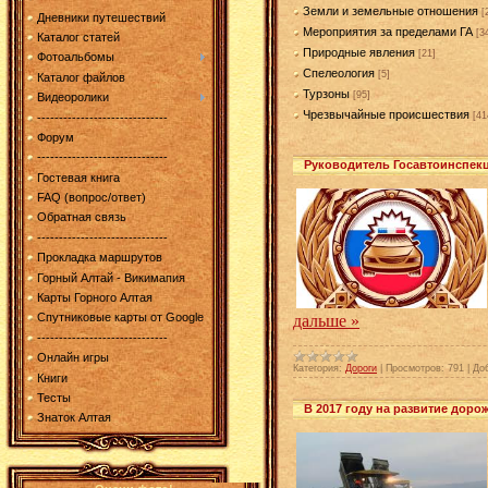
Земли и земельные отношения
[
Дневники путешествий
Мероприятия за пределами ГА
[3
Каталог статей
Природные явления
[21]
Фотоальбомы
Спелеология
[5]
Каталог файлов
Турзоны
[95]
Видеоролики
Чрезвычайные происшествия
[41
------------------------------
Форум
------------------------------
Руководитель Госавтоинспекц
Гостевая книга
FAQ (вопрос/ответ)
Обратная связь
------------------------------
Прокладка маршрутов
Горный Алтай - Викимапия
Карты Горного Алтая
Спутниковые карты от Google
дальше »
------------------------------
Онлайн игры
Категория:
Дороги
|
Просмотров:
791
|
До
Книги
Тесты
В 2017 году на развитие доро
Знаток Алтая