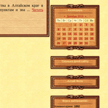
ства в Алтайском крае в
 пунктам и зна
...
Читать
Календарь
«
Декабрь 2016
»
Пн
Вт
Ср
Чт
Пт
Сб
Вс
1
2
3
4
5
6
7
8
9
10
11
12
13
14
15
16
17
18
19
20
21
22
23
24
25
26
27
28
29
30
31
Сколько дней сайту
Алтай-Фото
Всего материалов:
Комментариев:
1892