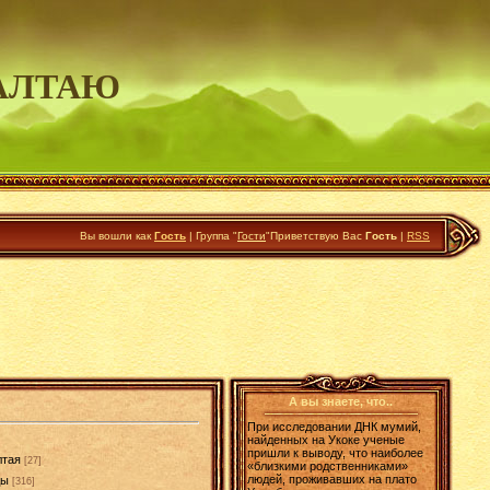
АЛТАЮ
Вы вошли как
Гость
|
Группа
"
Гости
"
Приветствую Вас
Гость
|
RSS
А вы знаете, что..
При исследовании ДНК мумий,
найденных на Укоке ученые
пришли к выводу, что наиболее
лтая
[27]
«близкими родственниками»
людей, проживавших на плато
ды
[316]