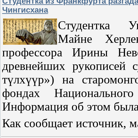
Студентка из Франкфурта разгад
Чингисхана
Студентка Ун
Майне Херле
профессора Ирины Нев
древнейших рукописей 
түлхүүр») на старомонг
фондах Национального
Информация об этом была 
Как сообщает источник, 