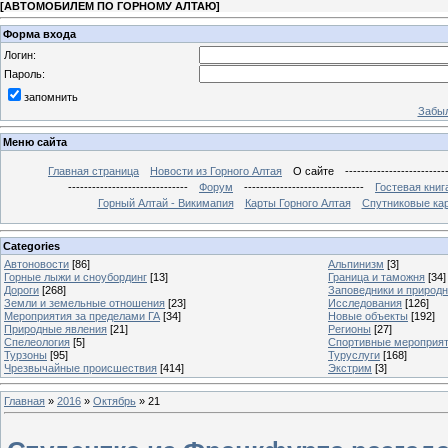
[
АВТОМОБИЛЕМ ПО ГОРНОМУ АЛТАЮ
]
Форма входа
Логин:
Пароль:
запомнить
Забыл
Меню сайта
Главная страница
Новости из Горного Алтая
О сайте
-------------------------
------------------------------
Форум
------------------------------
Гостевая книг
Горный Алтай - Викимапия
Карты Горного Алтая
Спутниковые кар
Categories
Автоновости
[86]
Альпинизм
[3]
Горные лыжи и сноубординг
[13]
Граница и таможня
[34]
Дороги
[268]
Заповедники и природ
Земли и земельные отношения
[23]
Исследования
[126]
Мероприятия за пределами ГА
[34]
Новые объекты
[192]
Природные явления
[21]
Регионы
[27]
Спелеология
[5]
Спортивные мероприя
Турзоны
[95]
Туруслуги
[168]
Чрезвычайные происшествия
[414]
Экстрим
[3]
Главная
»
2016
»
Октябрь
»
21