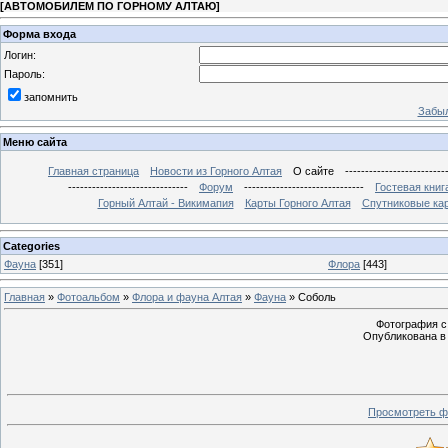
[
АВТОМОБИЛЕМ ПО ГОРНОМУ АЛТАЮ
]
Форма входа
Логин:
Пароль:
запомнить
Забыл
Меню сайта
Главная страница
Новости из Горного Алтая
О сайте
-------------------------
------------------------------
Форум
------------------------------
Гостевая книг
Горный Алтай - Викимапия
Карты Горного Алтая
Спутниковые кар
Categories
Фауна
[351]
Флора
[443]
Главная
»
Фотоальбом
»
Флора и фауна Алтая
»
Фауна
» Соболь
Фотография с 
Опубликована в 
Просмотреть ф