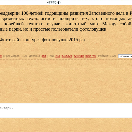
реддверии 100-летней годовщины развития Заповедного дела в Ро
современных технологий и поощрить тех, кто с помощью ав
й новейшей техники изучает животный мир. Между собой
ные парки, но и простые пользователи фотоловушек.
 Фото: сайт конкурса фотоловушка2015.рф
ки
|
Просмотров
: 1125 |
Добавил
:
galt
|
Теги
:
283
,
5315326
,
5289110
,
5405756
|
Рейтинг
: 0.0/0 |