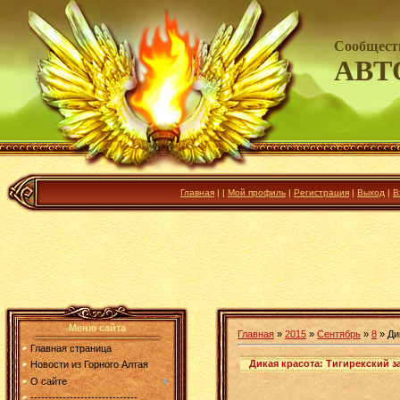
Сообщест
АВТ
Главная
|
|
Мой профиль
|
Регистрация
|
Выход
|
В
Меню сайта
Главная
»
2015
»
Сентябрь
»
8
» Ди
Главная страница
Дикая красота: Тигирекский з
Новости из Горного Алтая
О сайте
------------------------------