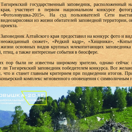
Тигирекский государственный заповедник, расположенный н
края, участвует в первом национальном конкурсе фото
«Фотоловушка-2015». На суд пользователей Сети выст
видеозарисовки из жизни обитателей заповедной территории, о
проекта.
Заповедник Алтайского края предоставил на конкурс фото и в
неожиданный сюжет», «Редкий кадр», «Хищники», «Копы
 жизни основных видов крупных млекопитающих заповедника – 
й, птиц, а также интересные события в биосфере.
х пор были не известны широкому зрителю, однако сейчас 
ет ли Тигирекский заповедник победителем конкурса. Все жела
, что и станет главным критерием при подведении итогов. Пр
коньерский комплекс мгновенного оповещения с символичным 