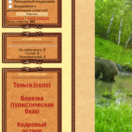
Полноценный внедорожник
Внедорожник с
дополнительной оснасткой
Результаты
|
Архив опросов
Всего ответов:
583
Статистика
На сайте всего:
3
Гостей:
3
Пользователей:
0
ЭТО ИНТЕРЕСНО
Теньга (село)
Березка
(туристическая
база)
Кедровый
остров