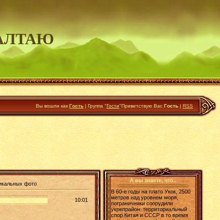
АЛТАЮ
Вы вошли как
Гость
|
Группа
"
Гости
"
Приветствую Вас
Гость
|
RSS
А вы знаете, что..
никальных фото
В 60-е годы на плато Укок, 2500
метров над уровнем моря,
10:01
пограничники соорудили
укрепрайон: территориальный
спор Китая и СССР в то время