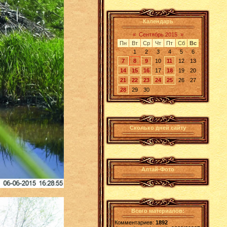
Календарь
«
Сентябрь 2015
»
Пн
Вт
Ср
Чт
Пт
Сб
Вс
1
2
3
4
5
6
7
8
9
10
11
12
13
14
15
16
17
18
19
20
21
22
23
24
25
26
27
28
29
30
Сколько дней сайту
Алтай-Фото
Всего материалов:
Комментариев:
1892