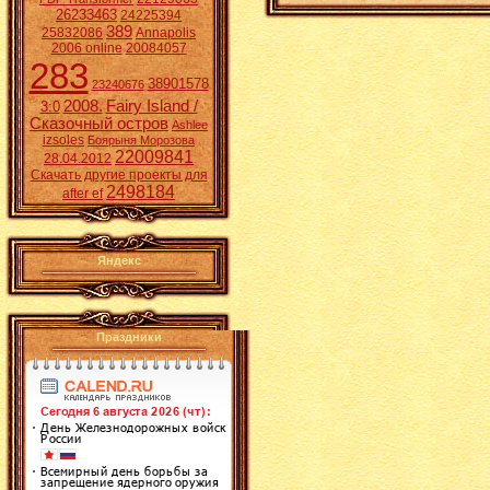
26233463
24225394
389
25832086
Annapolis
2006 online
20084057
283
38901578
23240676
2008.
Fairy Island /
3:0
Сказочный остров
Ashlee
izsoles
Боярыня Морозова
22009841
28.04.2012
Скачать другие проекты для
2498184
after ef
Яндекс
Праздники