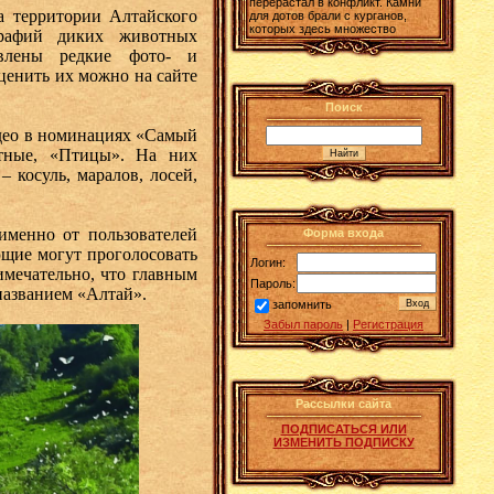
перерастал в конфликт. Камни
а территории Алтайского
для дотов брали с курганов,
которых здесь множество
графий диких животных
авлены редкие фото- и
ценить их можно на сайте
Поиск
идео в номинациях «Самый
тные, «Птицы». На них
косуль, маралов, лосей,
именно от пользователей
Форма входа
ющие могут проголосовать
Логин:
имечательно, что главным
Пароль:
названием «Алтай».
запомнить
Забыл пароль
|
Регистрация
Рассылки сайта
ПОДПИСАТЬСЯ ИЛИ
ИЗМЕНИТЬ ПОДПИСКУ