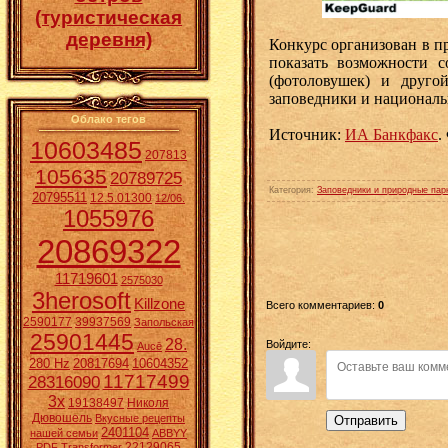
(туристическая
деревня)
Конкурс организован в п
показать возможности 
(фотоловушек) и друго
заповедники и националь
Облако тегов
Источник:
ИА Банкфакс
.
10603485
207813
105635
20789725
Категория
:
Заповедники и природные пар
20795511
12.5.01300
12/06.
1055976
20869322
11719601
2575030
3herosoft
Killzone
Всего комментариев
:
0
2590177
39937569
Запольская
25901445
28.
Войдите:
Aucē
280 Hz
20817694
10604352
11717499
28316090
3x
19138497
Николя
Дювошель
Вкусные рецепты
Отправить
2401104
нашей семьи
ABBYY
22129065
PDF Transformer