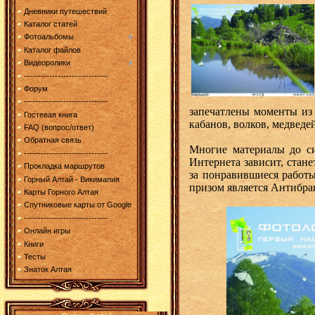
Дневники путешествий
Каталог статей
Фотоальбомы
Каталог файлов
Видеоролики
------------------------------
Форум
------------------------------
запечатлены моменты из
Гостевая книга
кабанов, волков, медведе
FAQ (вопрос/ответ)
Обратная связь
Многие материалы до си
------------------------------
Интернета зависит, стан
Прокладка маршрутов
за понравившиеся работы
Горный Алтай - Викимапия
призом является Антибра
Карты Горного Алтая
Спутниковые карты от Google
------------------------------
Онлайн игры
Книги
Тесты
Знаток Алтая