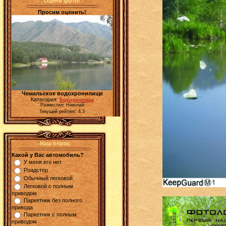
Оцени фото!
Просим оценить!
Чемальское водохронилище
Категория:
Водохранилища
Разместил: Николай
Текущий рейтинг: 4.3
Наш опрос
Какой у Вас автомобиль?
У меня его нет
Роадстер
Обычный легковой
Легковой с полным
приводом
Паркетник без полного
привода
Паркетник с полным
приводом