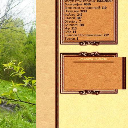
Форум (темы/посты):
1661/20207
Фотографий:
6655
Дневников путешествий:
119
Новостей:
3241
Файлов:
242
Статей:
987
Directory:
7
Ad-board:
110
Игр:
213
FAQ:
14
Записей в Гостевой книге:
272
Tестов:
1
Реклама на сайте