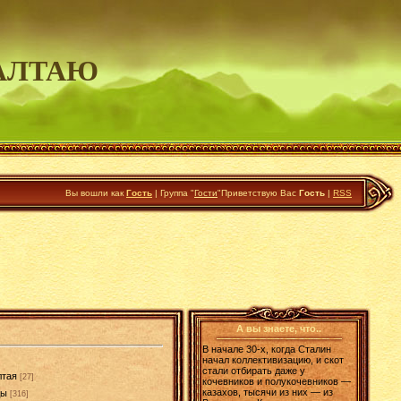
АЛТАЮ
Вы вошли как
Гость
|
Группа
"
Гости
"
Приветствую Вас
Гость
|
RSS
А вы знаете, что..
В начале 30-х, когда Сталин
начал коллективизацию, и скот
стали отбирать даже у
лтая
[27]
кочевников и полукочевников —
казахов, тысячи из них — из
ды
[316]