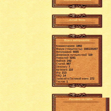
Алтай-Фото
Всего материалов:
Комментариев:
1892
Форум (темы/посты):
1661/20207
Фотографий:
6655
Дневников путешествий:
119
Новостей:
3241
Файлов:
242
Статей:
987
Directory:
7
Ad-board:
110
Игр:
213
FAQ:
14
Записей в Гостевой книге:
272
Tестов:
1
Реклама на сайте