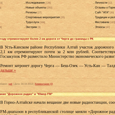
Исследования
Личности
23]
[126]
[12]
Новые объекты
Отзывы о Горн
4]
[192]
Регионы
Сайт "АГА"
[27]
[30]
Спортивные мероприятия
Традиции и рел
[20]
Туруслуги
Фестивали
[168]
[183
Экстрим
Этносы
4]
[3]
[42]
 году отремонтируют более 2 км дороги от Черги до границы с РК
В Усть-Канском районе Республики Алтай участок дорожного
2,1 км отремонтируют почти за 2 млн рублей. Соответств
Госзакупок РФ разместило Министерство экономического разви
Ремонт затронет дорогу Черга — Беш-Озек — Усть-Кан — Та
дальше »
обавил:
galt
|
Дата:
04.04.2014
|
Комментарии (0)
ание "Дорожное радио" и "Юмор FM"
В Горно-Алтайске начали вещание две новые радиостанции, со
FM-диапазон в республиканской столице заняли «Дорожное ра