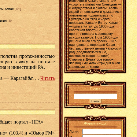
Восточного Казахстана, стали
уходить в китайский Синьцзян —
с имуществом и скотом. Толпы
ом Алтае
[126]
людей с повозками и домашними
животными поднимались по
Бухтарме на Укок и через
игия
[39]
перевалы Канас и Бетсу-Канас
— шли в Китай. До 1936 года
]
советская власть не
препятствовала массовому
исходу казахов. Но в 1936 году
решено было его пресечь. И в
один день на перевале Канас
был расстрелян целый казахский
род (предположительно,
 полотна протяженностью
несколько сотен человек).
Старики в Джазаторе говорят,
ующую заявку на портале
что воды Ак-Алахи три дня были
тия и инвестиций РА.
красными от крови
лда — Карагай&n
...
Читать
Поиск
общает портал «НГА».
Форма входа
Логин:
дио» (103,4) и «Юмор FM»