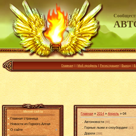
Сообщест
АВТ
Главная
|
|
Мой профиль
|
Регистрация
|
Выход
|
В
Меню сайта
Главная
»
2014
»
Апрель
»
04
Главная страница
Автоновости
[86]
Новости из Горного Алтая
Горные лыжи и сноубординг
[13]
О сайте
Дороги
[268]
------------------------------