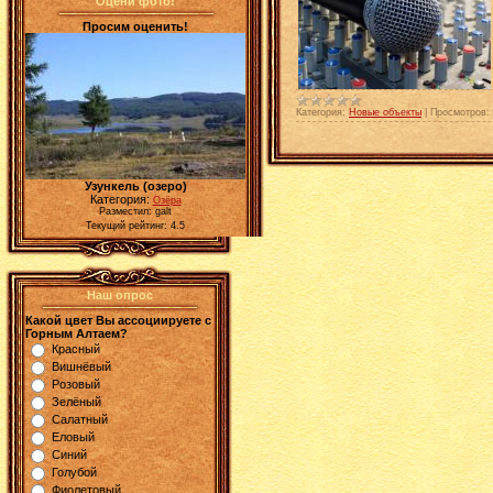
Оцени фото!
Просим оценить!
Категория:
Новые объекты
|
Просмотров:
Узункель (озеро)
Категория:
Озёра
Разместил: galt
Текущий рейтинг: 4.5
Наш опрос
Какой цвет Вы ассоциируете с
Горным Алтаем?
Красный
Вишнёвый
Розовый
Зелёный
Салатный
Еловый
Синий
Голубой
Фиолетовый