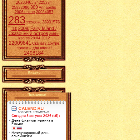
26233463
24225394
389
25832086
Annapolis
2006 online
20084057
283
38901578
23240676
2008.
Fairy Island /
3:0
Сказочный остров
Ashlee
izsoles
28.04.2012
22009841
Скачать другие
проекты для after ef
2498184
Яндекс
Праздники