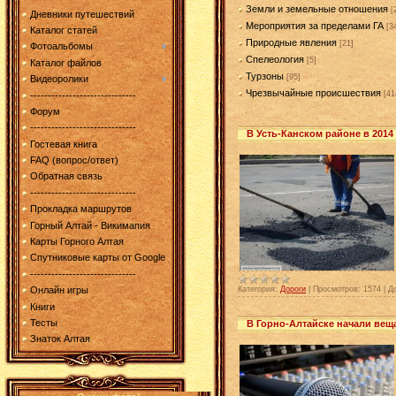
Земли и земельные отношения
[
Дневники путешествий
Мероприятия за пределами ГА
[3
Каталог статей
Природные явления
[21]
Фотоальбомы
Спелеология
[5]
Каталог файлов
Турзоны
[95]
Видеоролики
Чрезвычайные происшествия
[41
------------------------------
Форум
------------------------------
В Усть-Канском районе в 2014
Гостевая книга
FAQ (вопрос/ответ)
Обратная связь
------------------------------
Прокладка маршрутов
Горный Алтай - Викимапия
Карты Горного Алтая
Спутниковые карты от Google
------------------------------
Категория:
Дороги
|
Просмотров:
1574
|
Д
Онлайн игры
Книги
Тесты
В Горно-Алтайске начали вещ
Знаток Алтая