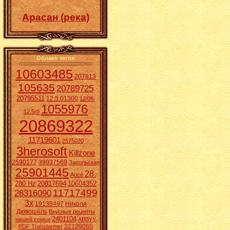
Арасан (река)
Облако тегов
10603485
207813
105635
20789725
20795511
12.5.01300
12/06.
1055976
12.5гб
20869322
11719601
2575030
3herosoft
Killzone
2590177
39937569
Запольская
25901445
28.
Aucē
280 Hz
20817694
10604352
11717499
28316090
3x
19138497
Николя
Дювошель
Вкусные рецепты
2401104
нашей семьи
ABBYY
22129065
PDF Transformer