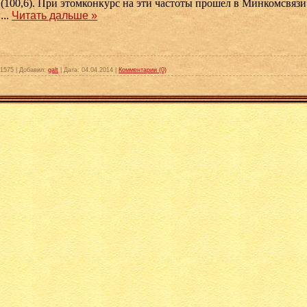
(100,6). При этомконкурс на эти частоты прошел в Минкомсвязи 
...
Читать дальше »
1575
|
Добавил:
galt
|
Дата:
04.04.2014
|
Комментарии (0)