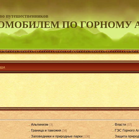
во путешественников
ОМОБИЛЕМ ПО ГОРНОМУ 
ход
Альпинизм
Власти
[3]
[37]
Граница и таможня
ГЭС Горного А
[34]
Заповедники и природные парки
Защита приро
[136]