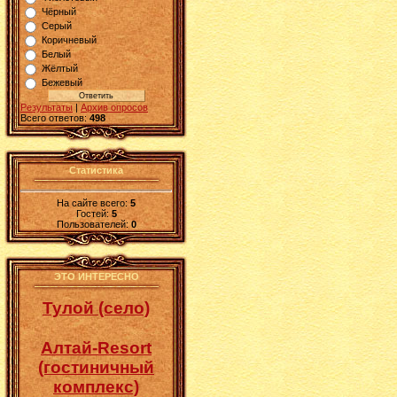
Чёрный
Серый
Коричневый
Белый
Жёлтый
Бежевый
Результаты
|
Архив опросов
Всего ответов:
498
Статистика
На сайте всего:
5
Гостей:
5
Пользователей:
0
ЭТО ИНТЕРЕСНО
Тулой (село)
Алтай-Resort
(гостиничный
комплекс)