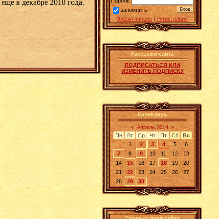
Пароль:
еще в декабре 2010 года.
запомнить
Забыл пароль
|
Регистрация
Рассылки сайта
ПОДПИСАТЬСЯ ИЛИ
ИЗМЕНИТЬ ПОДПИСКУ
Календарь
«
Апрель 2014
»
Пн
Вт
Ср
Чт
Пт
Сб
Вс
1
2
3
4
5
6
7
8
9
10
11
12
13
14
15
16
17
18
19
20
21
22
23
24
25
26
27
28
29
30
Сколько дней сайту