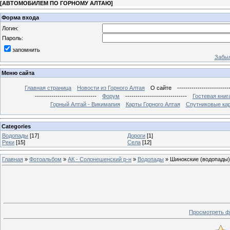
[
АВТОМОБИЛЕМ ПО ГОРНОМУ АЛТАЮ
]
Форма входа
Логин:
Пароль:
запомнить
Забыл
Меню сайта
Главная страница
Новости из Горного Алтая
О сайте
-------------------------
------------------------------
Форум
------------------------------
Гостевая книг
Горный Алтай - Викимапия
Карты Горного Алтая
Спутниковые кар
Categories
Водопады
[17]
Дороги
[1]
Реки
[15]
Села
[12]
Главная
»
Фотоальбом
»
АК - Солонешенский р-н
»
Водопады
» Шинокские (водопады)
Просмотреть ф