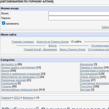
[
АВТОМОБИЛЕМ ПО ГОРНОМУ АЛТАЮ
]
Форма входа
Логин:
Пароль:
запомнить
Забыл
Меню сайта
Главная страница
Новости из Горного Алтая
О сайте
-------------------------
------------------------------
Форум
------------------------------
Гостевая книг
Горный Алтай - Викимапия
Карты Горного Алтая
Спутниковые кар
Categories
Автоновости
[86]
Альпинизм
[3]
Горные лыжи и сноубординг
[13]
Граница и таможня
[34]
Дороги
[268]
Заповедники и природ
Земли и земельные отношения
[23]
Исследования
[126]
Мероприятия за пределами ГА
[34]
Новые объекты
[192]
Природные явления
[21]
Регионы
[27]
Спелеология
[5]
Спортивные мероприя
Турзоны
[95]
Туруслуги
[168]
Чрезвычайные происшествия
[414]
Экстрим
[3]
Главная
»
2013
»
Февраль
»
14