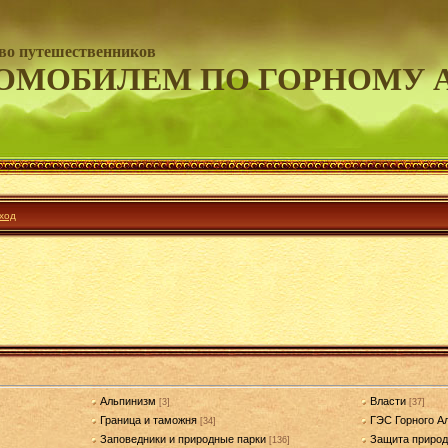
во путешественников
ОМОБИЛЕМ ПО ГОРНОМУ 
ход
Альпинизм
Власти
[3]
[37]
Граница и таможня
ГЭС Горного А
[34]
Заповедники и природные парки
Защита приро
[136]