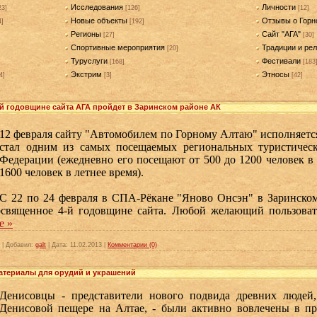
Исследования
Личности
23]
[126]
[12]
Новые объекты
Отзывы о Горн
4]
[192]
Регионы
Сайт "АГА"
[27]
[30]
Спортивные мероприятия
Традиции и рел
[20]
Туруслуги
Фестивали
[168]
[183
Экстрим
Этносы
4]
[3]
[42]
й годовщине сайта АГА пройдет в Заринском районе АК
12 февраля сайту "Автомобилем по Горному Алтаю" исполняется 
стал одним из самых посещаемых региональных туристическ
Федерации (ежедневно его посещают от 500 до 1200 человек в 
1600 человек в летнее время).
С 22 по 24 февраля в СПА-Рёкане "Яново Онсэн" в Заринском
освященное 4-й годовщине сайта. Любой желающий пользоват
е »
|
Добавил:
galt
|
Дата:
11.02.2013
|
Комментарии (0)
териалы для орудий и украшений
Денисовцы - представители нового подвида древних людей,
Денисовой пещере на Алтае, - были активно вовлечены в п