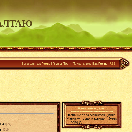
АЛТАЮ
Вы вошли как
Гость
|
Группа
"
Гости
"
Приветствую Вас
Гость
|
RSS
А вы знаете, что..
Название села Манжерок: (монг.
Манна — туман и южноалт. Jурек
— сердце)
лтая
[27]
ды
[316]