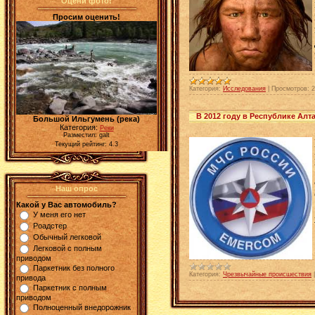
Оцени фото!
Просим оценить!
Категория:
Исследования
|
Просмотров:
2
В 2012 году в Республике Алта
Большой Ильгумень (река)
Категория:
Реки
Разместил: galt
Текущий рейтинг: 4.3
Наш опрос
Какой у Вас автомобиль?
У меня его нет
Роадстер
Обычный легковой
Легковой с полным
приводом
Паркетник без полного
Категория:
Чрезвычайные происшествия
привода
Паркетник с полным
приводом
Полноценный внедорожник