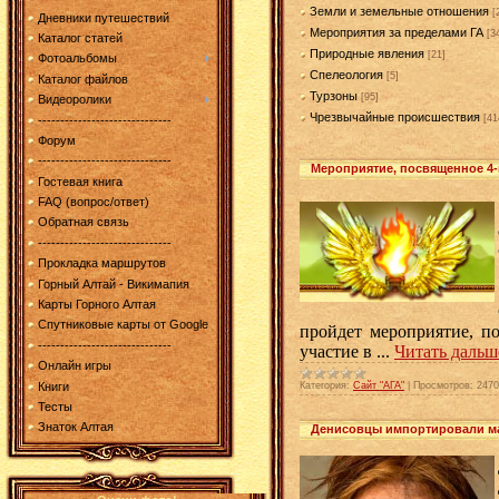
Земли и земельные отношения
[
Дневники путешествий
Мероприятия за пределами ГА
[3
Каталог статей
Природные явления
[21]
Фотоальбомы
Спелеология
[5]
Каталог файлов
Турзоны
[95]
Видеоролики
Чрезвычайные происшествия
[41
------------------------------
Форум
------------------------------
Мероприятие, посвященное 4-
Гостевая книга
FAQ (вопрос/ответ)
Обратная связь
------------------------------
Прокладка маршрутов
Горный Алтай - Викимапия
Карты Горного Алтая
Спутниковые карты от Google
пройдет мероприятие, п
------------------------------
участие в
...
Читать дальш
Онлайн игры
Книги
Категория:
Сайт "АГА"
|
Просмотров:
2470
Тесты
Знаток Алтая
Денисовцы импортировали ма