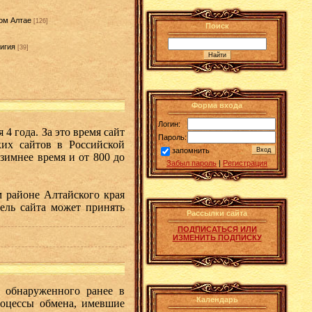
ом Алтае
[126]
Поиск
игия
[39]
]
Форма входа
Логин:
4 года. За это время сайт
Пароль:
их сайтов в Российской
запомнить
зимнее время и от 800 до
Забыл пароль
|
Регистрация
 районе Алтайского края
ель сайта может принять
Рассылки сайта
ПОДПИСАТЬСЯ ИЛИ
ИЗМЕНИТЬ ПОДПИСКУ
 обнаруженного ранее в
Календарь
роцессы обмена, имевшие