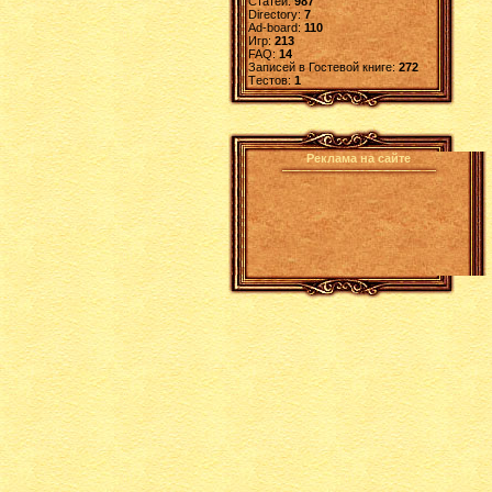
Статей:
987
Directory:
7
Ad-board:
110
Игр:
213
FAQ:
14
Записей в Гостевой книге:
272
Tестов:
1
Реклама на сайте