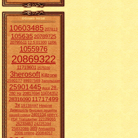
Облако тегов
10603485
207813
105635
20789725
20795511
12.5.01300
12/06.
1055976
20869322
11719601
2575030
3herosoft
Killzone
2590177
39937569
Запольская
25901445
28.
Aucē
280 Hz
20817694
10604352
11717499
28316090
3x
19138497
Николя
Дювошель
Вкусные рецепты
2401104
нашей семьи
ABBYY
22129065
PDF Transformer
26233463
24225394
389
25832086
Annapolis
2006 online
20084057