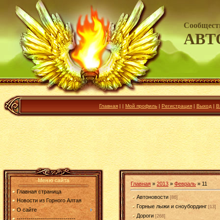
Сообщест
АВТ
Главная
|
|
Мой профиль
|
Регистрация
|
Выход
|
В
Меню сайта
Главная
»
2013
»
Февраль
»
11
Главная страница
Автоновости
[86]
Новости из Горного Алтая
Горные лыжи и сноубординг
[13]
О сайте
Дороги
[268]
------------------------------