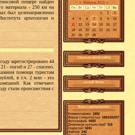
енисовой пещере найден
«
Февраль 2013
»
го материала - 250 км на
Пн
Вт
Ср
Чт
Пт
Сб
Вс
иал был целенаправленно
1
2
3
Института археологии и
4
5
6
7
8
9
10
11
12
13
14
15
16
17
18
19
20
21
22
23
24
25
26
27
28
Сколько дней сайту
году зарегистрировано 44
1 - погиб и 27 - спасено.
казания помощи туристам
ублей, в т.ч. 2 млн - это
Алтай-Фото
компаний. Как отмечают
оду стали происшествия с
Всего материалов:
Комментариев:
1892
Форум (темы/посты):
1661/20207
Фотографий:
6655
Дневников путешествий:
119
Новостей:
3241
Файлов:
242