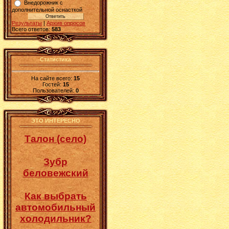
Внедорожник с
дополнительной оснасткой
Результаты
|
Архив опросов
Всего ответов:
583
Статистика
На сайте всего:
15
Гостей:
15
Пользователей:
0
ЭТО ИНТЕРЕСНО
Талон (село)
Зубр
беловежский
Как выбрать
автомобильный
холодильник?