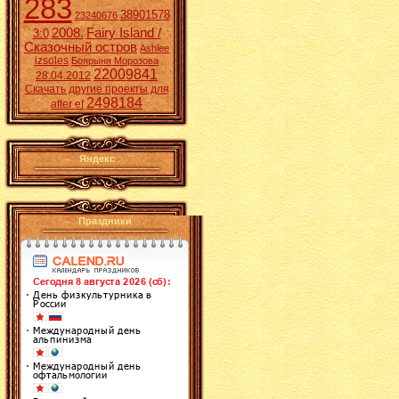
283
38901578
23240676
2008.
Fairy Island /
3:0
Сказочный остров
Ashlee
izsoles
Боярыня Морозова
22009841
28.04.2012
Скачать другие проекты для
2498184
after ef
Яндекс
Праздники