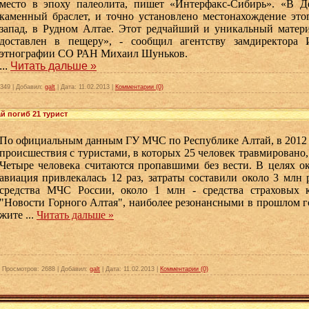
место в эпоху палеолита, пишет «Интерфакс-Сибирь». «В Д
каменный браслет, и точно установлено местонахождение это
запад, в Рудном Алтае. Этот редчайший и уникальный матер
доставлен в пещеру», - сообщил агентству замдиректора 
этнографии СО РАН Михаил Шуньков.
...
Читать дальше »
349
|
Добавил:
galt
|
Дата:
11.02.2013
|
Комментарии (0)
й погиб 21 турист
По официальным данным ГУ МЧС по Республике Алтай, в 2012 
происшествия с туристами, в которых 25 человек травмировано, 2
Четыре человека считаются пропавшими без вести. В целях о
авиация привлекалась 12 раз, затраты составили около 3 млн р
средства МЧС России, около 1 млн - средства страховых 
"Новости Горного Алтая", наиболее резонансными в прошлом г
жите
...
Читать дальше »
|
Просмотров:
2688
|
Добавил:
galt
|
Дата:
11.02.2013
|
Комментарии (0)