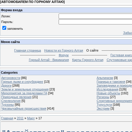
[
АВТОМОБИЛЕМ ПО ГОРНОМУ АЛТАЮ
]
Форма входа
Логин:
Пароль:
запомнить
Забыл
Меню сайта
Главная страница
Новости из Горного Алтая
О сайте
-------------------------
------------------------------
Форум
------------------------------
Гостевая книг
Горный Алтай - Викимапия
Карты Горного Алтая
Спутниковые кар
Categories
Автоновости
[86]
Альпинизм
[3]
Горные лыжи и сноубординг
[13]
Граница и таможня
[34]
Дороги
[268]
Заповедники и природ
Земли и земельные отношения
[23]
Исследования
[126]
Мероприятия за пределами ГА
[34]
Новые объекты
[192]
Природные явления
[21]
Регионы
[27]
Спелеология
[5]
Спортивные мероприя
Турзоны
[95]
Туруслуги
[168]
Чрезвычайные происшествия
[414]
Экстрим
[3]
Главная
»
2011
»
Март
»
17