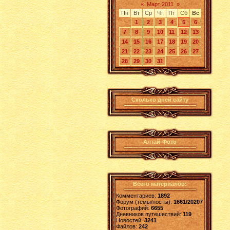
«
Март 2011
»
Пн
Вт
Ср
Чт
Пт
Сб
Вс
1
2
3
4
5
6
7
8
9
10
11
12
13
14
15
16
17
18
19
20
21
22
23
24
25
26
27
28
29
30
31
Сколько дней сайту
Алтай-Фото
Всего материалов:
Комментариев:
1892
Форум (темы/посты):
1661/20207
Фотографий:
6655
Дневников путешествий:
119
Новостей:
3241
Файлов:
242