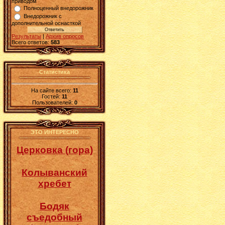
приводом
Полноценный внедорожник
Внедорожник с
дополнительной оснасткой
Результаты
|
Архив опросов
Всего ответов:
583
Статистика
На сайте всего:
11
Гостей:
11
Пользователей:
0
ЭТО ИНТЕРЕСНО
Церковка (гора)
Колыванский
хребет
Бодяк
съедобный