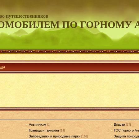
во путешественников
ОМОБИЛЕМ ПО ГОРНОМУ 
ход
Альпинизм
Власти
[3]
[37]
Граница и таможня
ГЭС Горного Ал
[34]
Заповедники и природные парки
Защита природ
[136]