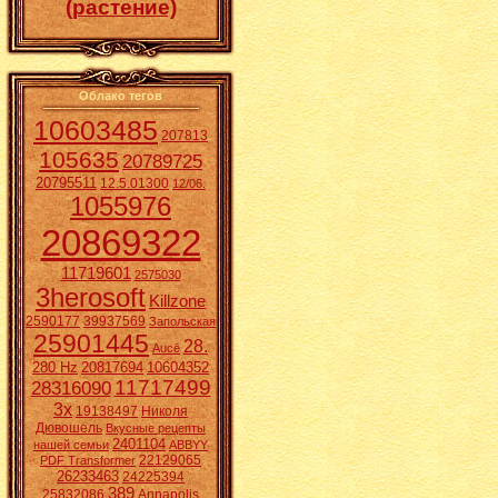
(растение)
Облако тегов
10603485
207813
105635
20789725
20795511
12.5.01300
12/06.
1055976
20869322
11719601
2575030
3herosoft
Killzone
2590177
39937569
Запольская
25901445
28.
Aucē
280 Hz
20817694
10604352
11717499
28316090
3x
19138497
Николя
Дювошель
Вкусные рецепты
2401104
нашей семьи
ABBYY
22129065
PDF Transformer
26233463
24225394
389
25832086
Annapolis