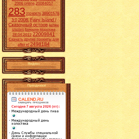
2006 online
20084057
283
38901578
23240676
2008.
Fairy Island /
3:0
Сказочный остров
Ashlee
izsoles
Боярыня Морозова
22009841
28.04.2012
Скачать другие проекты для
2498184
after ef
Яндекс
Праздники