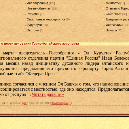
Исследования
Личности
[126]
[12]
Новые объекты
Отзывы о Горн
[192]
Регионы
Сайт "АГА"
[27]
[30]
Спортивные мероприятия
Традиции и рел
[20]
Туруслуги
Фестивали
[168]
[183]
Экстрим
Этносы
[3]
[42]
 о переименовании Горно-Алтайского аэропорта
 марта председатель Госсобрания - Эл Курултая Респуб
егионального отделения партии "Единая Россия" Иван Белек
ва месяца назад инициативу духовного лидера алтайского 
лушкина, предложившего присвоить аэропорту Горно-Алтайс
ообщает сайт "ФедералПресс".
пикер согласился с мнением Эл Башчы о том, что наименовани
ссоциироваться с местностью, где оно находится. Предполагается
ко от республ
...
Читать дальше »
:
2432
|
Добавил:
galt
|
Дата:
05.03.2011
|
Комментарии (1)