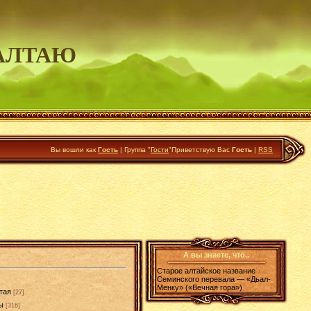
АЛТАЮ
Вы вошли как
Гость
|
Группа
"
Гости
"
Приветствую Вас
Гость
|
RSS
А вы знаете, что..
Старое алтайское название
Семинского перевала — «Дьал-
Менку» («Вечная гора»)
тая
[27]
ы
[316]