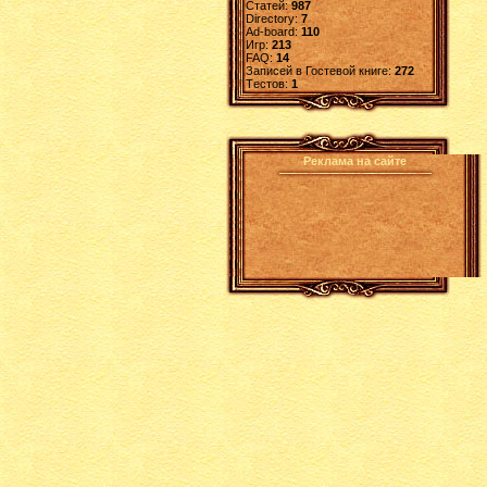
Статей:
987
Directory:
7
Ad-board:
110
Игр:
213
FAQ:
14
Записей в Гостевой книге:
272
Tестов:
1
Реклама на сайте