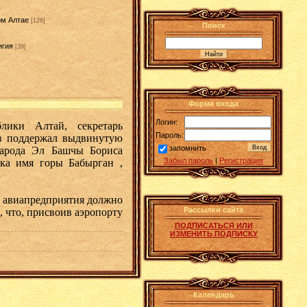
ом Алтае
[126]
Поиск
игия
[39]
Форма входа
Логин:
лики Алтай, секретарь
Пароль:
ов поддержал выдвинутую
запомнить
народа Эл Башчы Бориса
Забыл пароль
|
Регистрация
ка имя горы Бабырган ,
е авиапредприятия должно
Рассылки сайта
, что, присвоив аэропорту
ПОДПИСАТЬСЯ ИЛИ
ИЗМЕНИТЬ ПОДПИСКУ
Календарь