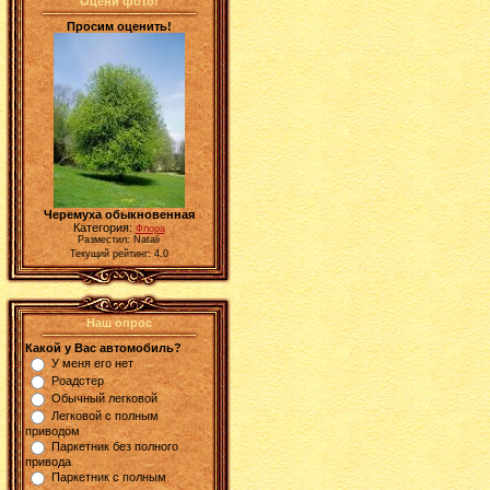
Оцени фото!
Просим оценить!
Черемуха обыкновенная
Категория:
Флора
Разместил: Natali
Текущий рейтинг: 4.0
Наш опрос
Какой у Вас автомобиль?
У меня его нет
Роадстер
Обычный легковой
Легковой с полным
приводом
Паркетник без полного
привода
Паркетник с полным