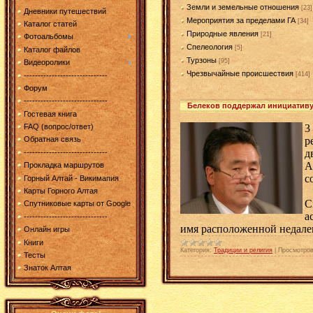
Земли и земельные отношения
[23]
Дневники путешествий
Мероприятия за пределами ГА
[34]
Каталог статей
Природные явления
[21]
Фотоальбомы
Спелеология
[5]
Каталог файлов
Турзоны
[95]
Видеоролики
Чрезвычайные происшествия
[414]
------------------------------
Форум
------------------------------
Белеков поддержал инициативу
Гостевая книга
3
FAQ (вопрос/ответ)
р
Обратная связь
д
------------------------------
А
Прокладка маршрутов
с
Горный Алтай - Викимапия
Карты Горного Алтая
С
Спутниковые карты от Google
а
------------------------------
имя расположенной недале
Онлайн игры
Книги
Категория:
Традиции и религия
|
Просмотров
Тесты
Знаток Алтая