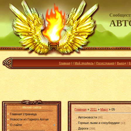
Сообщест
АВТ
Главная
|
|
Мой профиль
|
Регистрация
|
Выход
|
В
Меню сайта
Главная
»
2011
»
Март
»
05
Главная страница
Автоновости
[86]
Новости из Горного Алтая
Горные лыжи и сноубординг
[13]
О сайте
Дороги
[268]
------------------------------