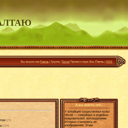
АЛТАЮ
Вы вошли как
Гость
|
Группа
"
Гости
"
Приветствую Вас
Гость
|
RSS
А вы знаете, что..
У алтайцев существовал культ
тёсей — семейных и родовых
покровителей, воплощением
лтая
[27]
которых считались их
изображения. Этим
ды
[316]