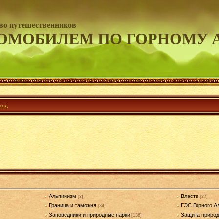
во путешественников
ОМОБИЛЕМ ПО ГОРНОМУ 
ход
Альпинизм
Власти
[3]
[37]
Граница и таможня
ГЭС Горного А
[34]
Заповедники и природные парки
Защита приро
[136]