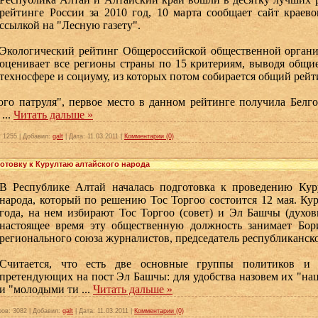
рейтинге России за 2010 год, 10 марта сообщает сайт краев
ссылкой на "Лесную газету".
Экологический рейтинг Общероссийской общественной органи
оценивает все регионы страны по 15 критериям, выводя общие
техносфере и социуму, из которых потом собирается общий рейт
го патруля", первое место в данном рейтинге получила Белгор
е
...
Читать дальше »
:
1255
|
Добавил:
galt
|
Дата:
11.03.2011
|
Комментарии (0)
отовку к Курултаю алтайского народа
В Республике Алтай началась подготовка к проведению Курул
народа, который по решению Тос Торгоо состоится 12 мая. Кур
года, на нем избирают Тос Торгоо (совет) и Эл Башчы (духов
настоящее время эту общественную должность занимает Бор
регионального союза журналистов, председатель республиканско
Считается, что есть две основные группы политиков и 
претендующих на пост Эл Башчы: для удобства назовем их "н
и "молодыми ти
...
Читать дальше »
ров:
3082
|
Добавил:
galt
|
Дата:
11.03.2011
|
Комментарии (0)