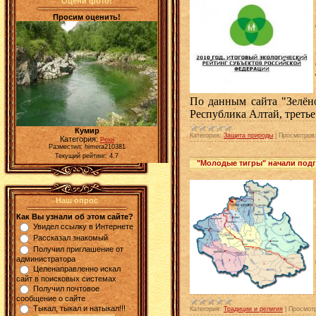
Оцени фото!
Просим оценить!
По данным сайта "Зелёно
Республика Алтай, треть
Кумир
Категория:
Защита природы
|
Просмотров
Категория:
Реки
Разместил: himera210381
Текущий рейтинг: 4.7
"Молодые тигры" начали подг
Наш опрос
Как Вы узнали об этом сайте?
Увидел ссылку в Интернете
Рассказал знакомый
Получил приглашение от
администратора
Целенаправленно искал
сайт в поисковых системах
Получил почтовое
сообщение о сайте
Тыкал, тыкал и натыкал!!!
Категория:
Традиции и религия
|
Просмот