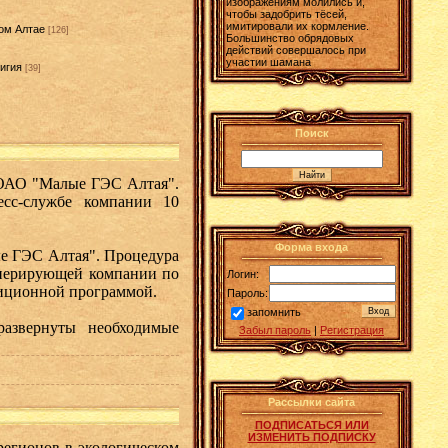
изображениям молились и,
чтобы задобрить тёсей,
имитировали их кормление.
ом Алтае
[126]
Большинство обрядовых
действий совершалось при
участии шамана
игия
[39]
]
Поиск
 ОАО "Малые ГЭС Алтая".
есс-службе компании 10
Форма входа
ые ГЭС Алтая". Процедура
енерирующей компании по
Логин:
стиционной программой.
Пароль:
запомнить
азвернуты необходимые
Забыл пароль
|
Регистрация
Рассылки сайта
ПОДПИСАТЬСЯ ИЛИ
ИЗМЕНИТЬ ПОДПИСКУ
регионов в экологическом