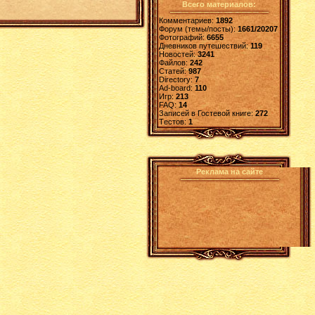
Всего материалов:
Комментариев:
1892
Форум (темы/посты):
1661/20207
Фотографий:
6655
Дневников путешествий:
119
Новостей:
3241
Файлов:
242
Статей:
987
Directory:
7
Ad-board:
110
Игр:
213
FAQ:
14
Записей в Гостевой книге:
272
Tестов:
1
Реклама на сайте