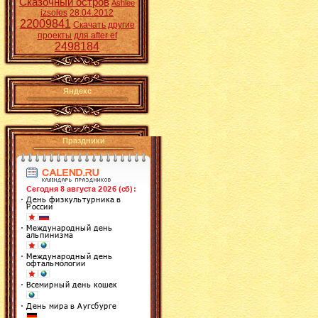
Сказочный остров
Ashlee
izsoles
28.04.2012
22009841
Скачать другие
проекты для after ef
2498184
Яндекс
Праздники