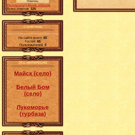
Результаты
|
Архив опросов
Всего ответов:
325
Статистика
На сайте всего:
65
Гостей:
65
Пользователей:
0
ЭТО ИНТЕРЕСНО
Майск (село)
Белый Бом
(село)
Лукоморье
(турбаза)