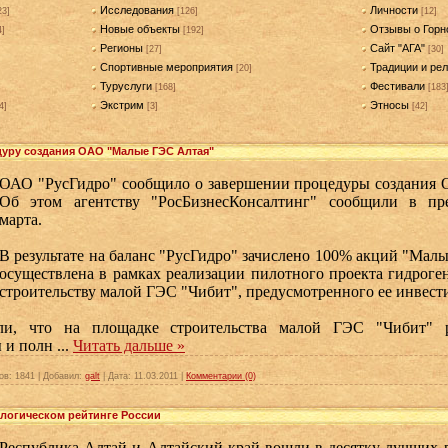
Исследования
Личности
23]
[126]
[12]
Новые объекты
Отзывы о Горн
4]
[192]
Регионы
Сайт "АГА"
[27]
[30]
Спортивные мероприятия
Традиции и рел
[20]
Туруслуги
Фестивали
[168]
[183
Экстрим
Этносы
4]
[3]
[42]
дуру создания ОАО "Малые ГЭС Алтая"
ОАО "РусГидро" сообщило о завершении процедуры создания
Об этом агентству "РосБизнесКонсалтинг" сообщили в пр
марта.
В результате на баланс "РусГидро" зачислено 100% акций "Мал
осуществлена в рамках реализации пилотного проекта гидрог
строительству малой ГЭС "Чибит", предусмотренного ее инве
ли, что на площадке строительства малой ГЭС "Чибит" р
ы и полн
...
Читать дальше »
ов:
1841
|
Добавил:
galt
|
Дата:
11.03.2011
|
Комментарии (0)
ологическом рейтинге России
Республика Алтай и Алтайский край вошли в десятку лучших 