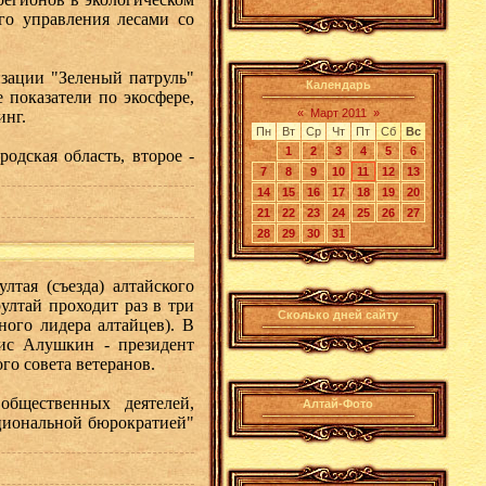
ого управления лесами со
зации "Зеленый патруль"
Календарь
 показатели по экосфере,
«
Март 2011
»
инг.
Пн
Вт
Ср
Чт
Пт
Сб
Вс
1
2
3
4
5
6
одская область, второе -
7
8
9
10
11
12
13
14
15
16
17
18
19
20
21
22
23
24
25
26
27
28
29
30
31
тая (съезда) алтайского
ултай проходит раз в три
Сколько дней сайту
ного лидера алтайцев). В
ис Алушкин - президент
го совета ветеранов.
общественных деятелей,
Алтай-Фото
ациональной бюрократией"