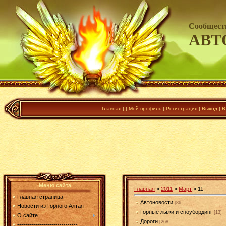
Сообщест
АВТ
Главная
|
|
Мой профиль
|
Регистрация
|
Выход
|
В
Меню сайта
Главная
»
2011
»
Март
»
11
Главная страница
Автоновости
[86]
Новости из Горного Алтая
Горные лыжи и сноубординг
[13]
О сайте
Дороги
[268]
------------------------------