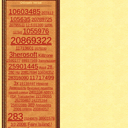
Облако тегов
10603485
207813
105635
20789725
20795511
12.5.01300
12/06.
1055976
12.5гб
20869322
11719601
2575030
3herosoft
Killzone
2590177
39937569
Запольская
25901445
28.
Aucē
280 Hz
20817694
10604352
11717499
28316090
3x
19138497
Николя
Дювошель
Вкусные рецепты
2401104
нашей семьи
ABBYY
22129065
PDF Transformer
26233463
24225394
389
25832086
Annapolis
2006 online
20084057
283
38901578
23240676
2008.
Fairy Island /
3:0