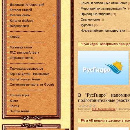
Земли и земельные отношения
[
Дневники путешествий
Мероприятия за пределами ГА
[3
Каталог статей
Природные явления
[21]
Фотоальбомы
Спелеология
[5]
Каталог файлов
Турзоны
[95]
Видеоролики
Чрезвычайные происшествия
[41
------------------------------
Форум
------------------------------
"РусГидро" завершило проце
Гостевая книга
FAQ (вопрос/ответ)
Обратная связь
------------------------------
Прокладка маршрутов
Горный Алтай - Викимапия
Карты Горного Алтая
Спутниковые карты от Google
------------------------------
В "РусГидро" напомни
Онлайн игры
подготовительные работ
Книги
Тесты
Категория:
ГЭС Горного Алтая
|
Просмотр
Знаток Алтая
РА и АК вошли в десятку в эк