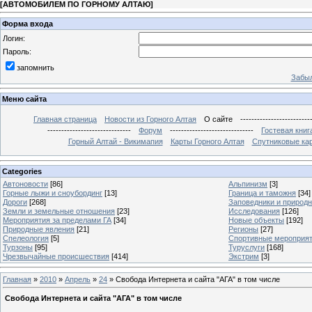
[
АВТОМОБИЛЕМ ПО ГОРНОМУ АЛТАЮ
]
Форма входа
Логин:
Пароль:
запомнить
Забыл
Меню сайта
Главная страница
Новости из Горного Алтая
О сайте
-------------------------
------------------------------
Форум
------------------------------
Гостевая книг
Горный Алтай - Викимапия
Карты Горного Алтая
Спутниковые кар
Categories
Автоновости
[86]
Альпинизм
[3]
Горные лыжи и сноубординг
[13]
Граница и таможня
[34]
Дороги
[268]
Заповедники и природ
Земли и земельные отношения
[23]
Исследования
[126]
Мероприятия за пределами ГА
[34]
Новые объекты
[192]
Природные явления
[21]
Регионы
[27]
Спелеология
[5]
Спортивные мероприя
Турзоны
[95]
Туруслуги
[168]
Чрезвычайные происшествия
[414]
Экстрим
[3]
Главная
»
2010
»
Апрель
»
24
» Свобода Интернета и сайта "АГА" в том числе
Свобода Интернета и сайта "АГА" в том числе