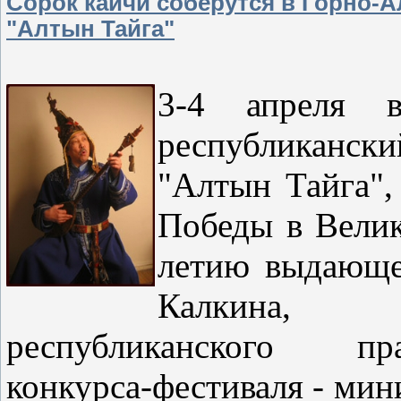
Сорок кайчи соберутся в Горно-А
"Алтын Тайга"
3-4 апреля в
республиканск
"Алтын Тайга"
Победы в Велик
летию выдающег
Калкина, с
республиканского пра
конкурса-фестиваля - мин