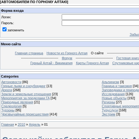
[
АВТОМОБИЛЕМ ПО ГОРНОМУ АЛТАЮ
]
Форма входа
Логин:
Пароль:
запомнить
Забыл
Меню сайта
Главная страница
Новости из Горного Алтая
О сайте
-------------------------
------------------------------
Форум
------------------------------
Гостевая книг
Горный Алтай - Викимапия
Карты Горного Алтая
Спутниковые кар
Categories
Автоновости
[86]
Альпинизм
[3]
Горные лыжи и сноубординг
[13]
Граница и таможня
[34]
Дороги
[268]
Заповедники и природ
Земли и земельные отношения
[23]
Исследования
[126]
Мероприятия за пределами ГА
[34]
Новые объекты
[192]
Природные явления
[21]
Регионы
[27]
Спелеология
[5]
Спортивные мероприя
Турзоны
[95]
Туруслуги
[168]
Чрезвычайные происшествия
[414]
Экстрим
[3]
Главная
»
2010
»
Апрель
»
01