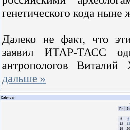
генетического кода ныне 
Далеко не факт, что эт
заявил ИТАР-ТАСС од
антропологов Виталий
дальше »
Calendar
Пн
Вт
5
6
12
13
19
20