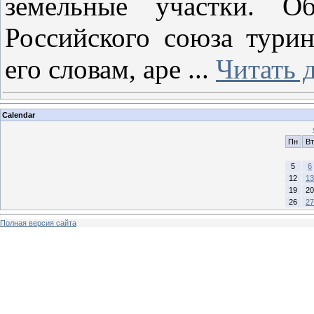
земельные участки. Об
Российского союза тури
его словам, аре
...
Читать 
Calendar
Пн
Вт
5
6
12
13
19
20
26
27
Полная версия сайта