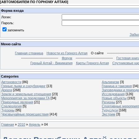
[
АВТОМОБИЛЕМ ПО ГОРНОМУ АЛТАЮ
]
Форма входа
Логин:
Пароль:
запомнить
Забыл
Меню сайта
Главная страница
Новости из Горного Алтая
О сайте
-------------------------
------------------------------
Форум
------------------------------
Гостевая книг
Горный Алтай - Викимапия
Карты Горного Алтая
Спутниковые кар
Categories
Автоновости
[86]
Альпинизм
[3]
Горные лыжи и сноубординг
[13]
Граница и таможня
[34]
Дороги
[268]
Заповедники и природ
Земли и земельные отношения
[23]
Исследования
[126]
Мероприятия за пределами ГА
[34]
Новые объекты
[192]
Природные явления
[21]
Регионы
[27]
Спелеология
[5]
Спортивные мероприя
Турзоны
[95]
Туруслуги
[168]
Чрезвычайные происшествия
[414]
Экстрим
[3]
Главная
»
2010
»
Апрель
»
04