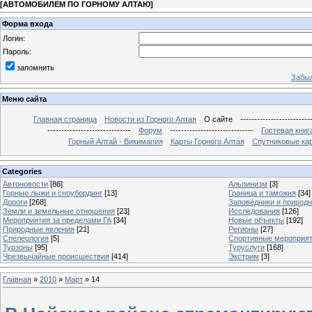
[
АВТОМОБИЛЕМ ПО ГОРНОМУ АЛТАЮ
]
Форма входа
Логин:
Пароль:
запомнить
Забыл
Меню сайта
Главная страница
Новости из Горного Алтая
О сайте
-------------------------
------------------------------
Форум
------------------------------
Гостевая книг
Горный Алтай - Викимапия
Карты Горного Алтая
Спутниковые кар
Categories
Автоновости
[86]
Альпинизм
[3]
Горные лыжи и сноубординг
[13]
Граница и таможня
[34]
Дороги
[268]
Заповедники и природ
Земли и земельные отношения
[23]
Исследования
[126]
Мероприятия за пределами ГА
[34]
Новые объекты
[192]
Природные явления
[21]
Регионы
[27]
Спелеология
[5]
Спортивные мероприя
Турзоны
[95]
Туруслуги
[168]
Чрезвычайные происшествия
[414]
Экстрим
[3]
Главная
»
2010
»
Март
»
14