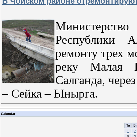
В Чойском районе отремонтируют
Министерств
Республики А
ремонту трех м
реку Малая 
Салганда, чере
– Сейка – Ынырга.
Calendar
Пн
Вт
1
2
8
9