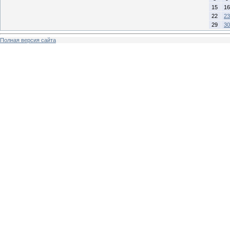
15
16
22
23
29
30
Полная версия сайта