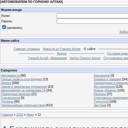
[
АВТОМОБИЛЕМ ПО ГОРНОМУ АЛТАЮ
]
Форма входа
Логин:
Пароль:
запомнить
Забыл
Меню сайта
Главная страница
Новости из Горного Алтая
О сайте
-------------------------
------------------------------
Форум
------------------------------
Гостевая книг
Горный Алтай - Викимапия
Карты Горного Алтая
Спутниковые кар
Categories
Автоновости
[86]
Альпинизм
[3]
Горные лыжи и сноубординг
[13]
Граница и таможня
[34]
Дороги
[268]
Заповедники и природ
Земли и земельные отношения
[23]
Исследования
[126]
Мероприятия за пределами ГА
[34]
Новые объекты
[192]
Природные явления
[21]
Регионы
[27]
Спелеология
[5]
Спортивные мероприя
Турзоны
[95]
Туруслуги
[168]
Чрезвычайные происшествия
[414]
Экстрим
[3]
Главная
»
2010
»
Март
»
12