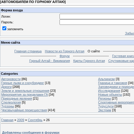
[
АВТОМОБИЛЕМ ПО ГОРНОМУ АЛТАЮ
]
Форма входа
Логин:
Пароль:
запомнить
Забыл
Меню сайта
Главная страница
Новости из Горного Алтая
О сайте
-------------------------
------------------------------
Форум
------------------------------
Гостевая книг
Горный Алтай - Викимапия
Карты Горного Алтая
Спутниковые кар
Categories
Автоновости
[86]
Альпинизм
[3]
Горные лыжи и сноубординг
[13]
Граница и таможня
[34]
Дороги
[268]
Заповедники и природ
Земли и земельные отношения
[23]
Исследования
[126]
Мероприятия за пределами ГА
[34]
Новые объекты
[192]
Природные явления
[21]
Регионы
[27]
Спелеология
[5]
Спортивные мероприя
Турзоны
[95]
Туруслуги
[168]
Чрезвычайные происшествия
[414]
Экстрим
[3]
Главная
»
2009
»
Сентябрь
»
26
Добавлены сообщения в форумах