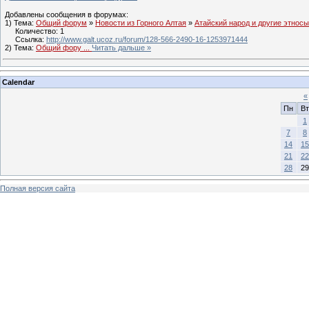
Добавлены сообщения в форумах:
1) Тема:
Общий форум
»
Новости из Горного Алтая
»
Атайский народ и другие этносы
Количество: 1
Ссылка:
http://www.galt.ucoz.ru/forum/128-566-2490-16-1253971444
2) Тема:
Общий фору
...
Читать дальше »
Calendar
«
Пн
Вт
1
7
8
14
15
21
22
28
29
Полная версия сайта