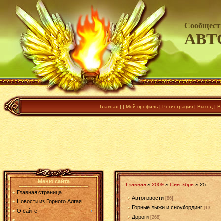
Сообщест
АВТ
Главная
|
|
Мой профиль
|
Регистрация
|
Выход
|
В
Меню сайта
Главная
»
2009
»
Сентябрь
»
25
Главная страница
Автоновости
[86]
Новости из Горного Алтая
Горные лыжи и сноубординг
[13]
О сайте
Дороги
[268]
------------------------------