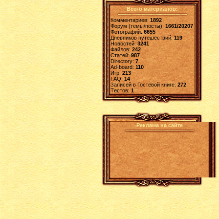
Всего материалов:
Комментариев:
1892
Форум (темы/посты):
1661/20207
Фотографий:
6655
Дневников путешествий:
119
Новостей:
3241
Файлов:
242
Статей:
987
Directory:
7
Ad-board:
110
Игр:
213
FAQ:
14
Записей в Гостевой книге:
272
Tестов:
1
Реклама на сайте