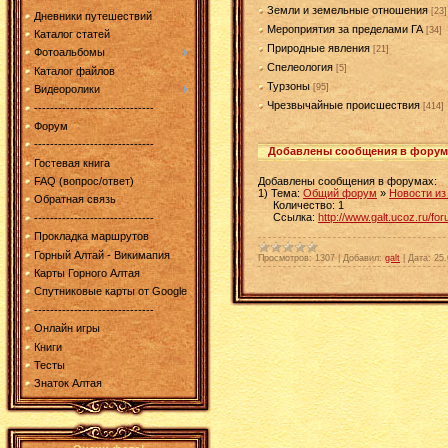
Земли и земельные отношения
[23]
Дневники путешествий
Мероприятия за пределами ГА
[34]
Каталог статей
Природные явления
[21]
Фотоальбомы
Спелеология
[5]
Каталог файлов
Турзоны
[95]
Видеоролики
Чрезвычайные происшествия
[414]
------------------------------
Форум
------------------------------
Добавлены сообщения в форум
Гостевая книга
Добавлены сообщения в форумах:
FAQ (вопрос/ответ)
1) Тема:
Общий форум
»
Новости из
Обратная связь
Количество: 1
Ссылка:
http://www.galt.ucoz.ru/
------------------------------
Прокладка маршрутов
Горный Алтай - Викимапия
Просмотров:
1307
|
Добавил:
galt
|
Дата:
25.
Карты Горного Алтая
Спутниковые карты от Google
------------------------------
Онлайн игры
Книги
Тесты
Знаток Алтая