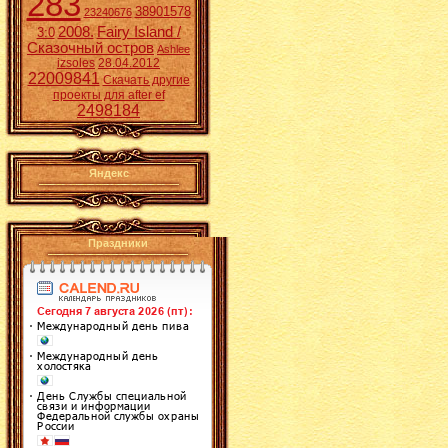
283
38901578
23240676
2008.
Fairy Island /
3:0
Сказочный остров
Ashlee
izsoles
28.04.2012
22009841
Скачать другие
проекты для after ef
2498184
Яндекс
Праздники