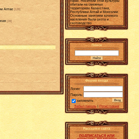
горах. Носители этой культуры
обитали на смежных
территориях Казахстана,
ом Алтае
[126]
Республики Алтай и Монголии.
Основным занятием кочевого
населения была охота и
игия
[39]
скотоводство
Поиск
Форма входа
Логин:
Пароль:
запомнить
Забыл пароль
|
Регистрация
Рассылки сайта
ПОДПИСАТЬСЯ ИЛИ