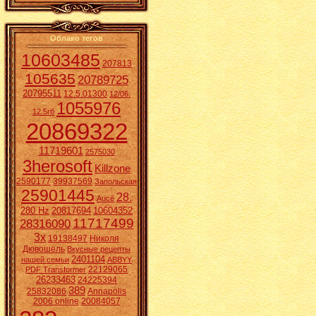
Облако тегов
10603485
207813
105635
20789725
20795511
12.5.01300
12/06.
1055976
12.5гб
20869322
11719601
2575030
3herosoft
Killzone
2590177
39937569
Запольская
25901445
28.
Aucē
280 Hz
20817694
10604352
11717499
28316090
3x
19138497
Николя
Дювошель
Вкусные рецепты
2401104
нашей семьи
ABBYY
22129065
PDF Transformer
26233463
24225394
389
25832086
Annapolis
2006 online
20084057