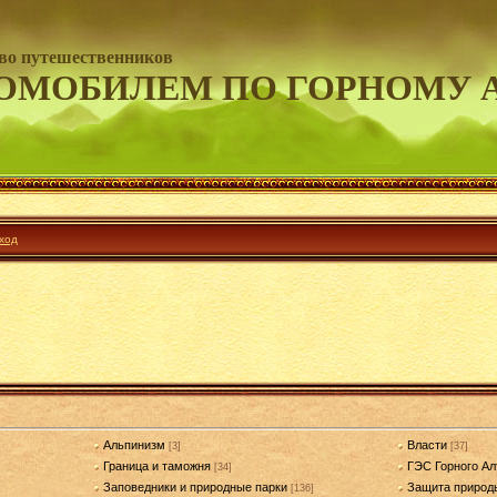
во путешественников
ОМОБИЛЕМ ПО ГОРНОМУ 
ход
Альпинизм
Власти
[3]
[37]
Граница и таможня
ГЭС Горного Ал
[34]
Заповедники и природные парки
Защита природ
[136]