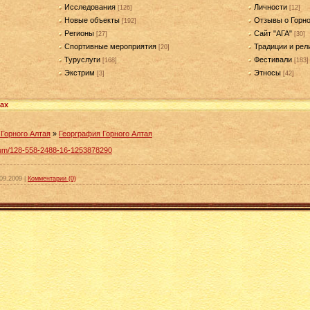
Исследования
Личности
[126]
[12]
Новые объекты
Отзывы о Горн
[192]
Регионы
Сайт "АГА"
[27]
[30]
Спортивные мероприятия
Традиции и рел
[20]
Туруслуги
Фестивали
[168]
[183]
Экстрим
Этносы
[3]
[42]
ах
 Горного Алтая
»
Георграфия Горного Алтая
forum/128-558-2488-16-1253878290
09.2009
|
Комментарии (0)