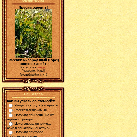
Оцени фото!
Просим оценить!
Змеевик живородящий (Горец
живородящий)
Категория:
Флора
Разместил: Natali
Текущий рейтинг: 4.0
Наш опрос
Как Вы узнали об этом сайте?
Увидел ссылку в Интернете
Рассказал знакомый
Получил приглашение от
администратора
Целенаправленно искал
сайт в поисковых системах
Получил почтовое
сообщение о сайте