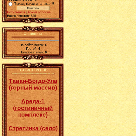
Тыкал, тыкал и натыкал!!!
Результаты
|
Архив опросов
Всего ответов:
325
Статистика
На сайте всего:
4
Гостей:
4
Пользователей:
0
ЭТО ИНТЕРЕСНО
Таван-Богдо-Ула
(горный массив)
Ареда-1
(гостиничный
комплекс)
Стретинка (село)