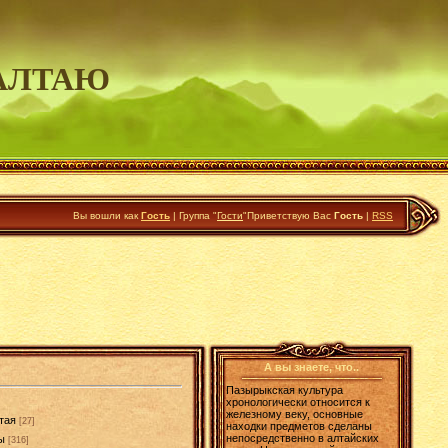
АЛТАЮ
Вы вошли как
Гость
|
Группа
"
Гости
"
Приветствую Вас
Гость
|
RSS
А вы знаете, что..
Пазырыкская культура
хронологически относится к
железному веку, основные
тая
[27]
находки предметов сделаны
непосредственно в алтайских
ы
[316]