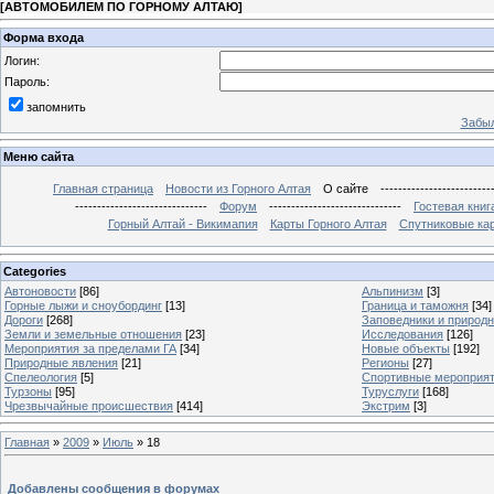
[
АВТОМОБИЛЕМ ПО ГОРНОМУ АЛТАЮ
]
Форма входа
Логин:
Пароль:
запомнить
Забыл
Меню сайта
Главная страница
Новости из Горного Алтая
О сайте
-------------------------
------------------------------
Форум
------------------------------
Гостевая книг
Горный Алтай - Викимапия
Карты Горного Алтая
Спутниковые кар
Categories
Автоновости
[86]
Альпинизм
[3]
Горные лыжи и сноубординг
[13]
Граница и таможня
[34]
Дороги
[268]
Заповедники и природ
Земли и земельные отношения
[23]
Исследования
[126]
Мероприятия за пределами ГА
[34]
Новые объекты
[192]
Природные явления
[21]
Регионы
[27]
Спелеология
[5]
Спортивные мероприя
Турзоны
[95]
Туруслуги
[168]
Чрезвычайные происшествия
[414]
Экстрим
[3]
Главная
»
2009
»
Июль
»
18
Добавлены сообщения в форумах