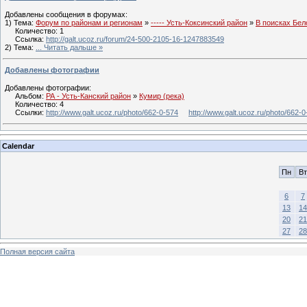
Добавлены сообщения в форумах:
1) Тема:
Форум по районам и регионам
»
----- Усть-Коксинский район
»
В поисках Бел
Количество: 1
Ссылка:
http://galt.ucoz.ru/forum/24-500-2105-16-1247883549
2) Тема:
...
Читать дальше »
Добавлены фотографии
Добавлены фотографии:
Альбом:
РА - Усть-Канский район
»
Кумир (река)
Количество: 4
Ссылки:
http://www.galt.ucoz.ru/photo/662-0-574
http://www.galt.ucoz.ru/photo/662-
Calendar
Пн
Вт
6
7
13
14
20
21
27
28
Полная версия сайта