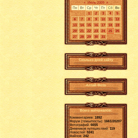
«
Июль 2009
»
Пн
Вт
Ср
Чт
Пт
Сб
Вс
1
2
3
4
5
6
7
8
9
10
11
12
13
14
15
16
17
18
19
20
21
22
23
24
25
26
27
28
29
30
31
Сколько дней сайту
Алтай-Фото
Всего материалов:
Комментариев:
1892
Форум (темы/посты):
1661/20207
Фотографий:
6655
Дневников путешествий:
119
Новостей:
3241
Файлов:
242