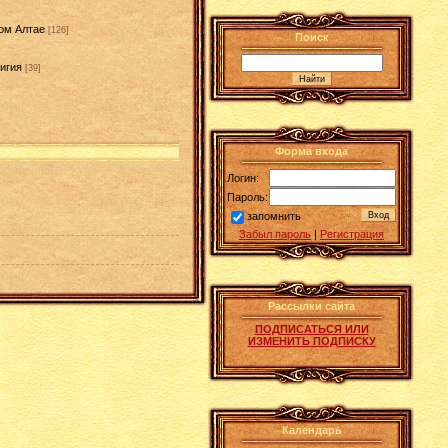
ом Алтае
[126]
Поиск
игия
[39]
]
Форма входа
Логин:
Пароль:
запомнить
Забыл пароль
|
Регистрация
Рассылки сайта
ПОДПИСАТЬСЯ ИЛИ
ИЗМЕНИТЬ ПОДПИСКУ
Календарь