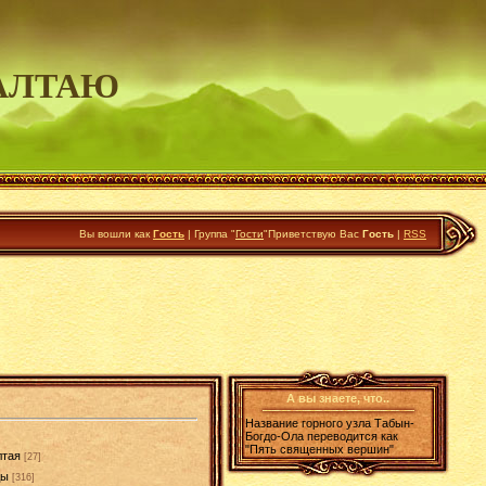
АЛТАЮ
Вы вошли как
Гость
|
Группа
"
Гости
"
Приветствую Вас
Гость
|
RSS
А вы знаете, что..
Название горного узла Табын-
Богдо-Ола переводится как
"Пять священных вершин"
лтая
[27]
ды
[316]