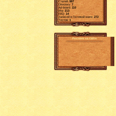
Статей:
987
Directory:
7
Ad-board:
110
Игр:
213
FAQ:
14
Записей в Гостевой книге:
272
Tестов:
1
Реклама на сайте