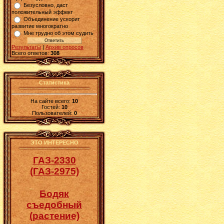
Безусловно, даст
положительный эффект
Объединение ускорит
развитие многократно
Мне трудно об этом судить
Результаты
|
Архив опросов
Всего ответов:
308
Статистика
На сайте всего:
10
Гостей:
10
Пользователей:
0
ЭТО ИНТЕРЕСНО
ГАЗ-2330
(ГАЗ-2975)
Бодяк
съедобный
(растение)