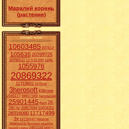
Маралий корень
(растение)
Облако тегов
10603485
207813
105635
20789725
20795511
12.5.01300
12/06.
1055976
20869322
11719601
2575030
3herosoft
Killzone
2590177
39937569
Запольская
25901445
28.
Aucē
280 Hz
20817694
10604352
11717499
28316090
3x
19138497
Николя
Дювошель
Вкусные рецепты
2401104
нашей семьи
ABBYY