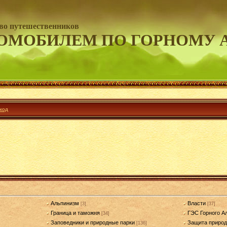
во путешественников
ОМОБИЛЕМ ПО ГОРНОМУ 
ход
Альпинизм
Власти
[3]
[37]
Граница и таможня
ГЭС Горного А
[34]
Заповедники и природные парки
Защита приро
[136]