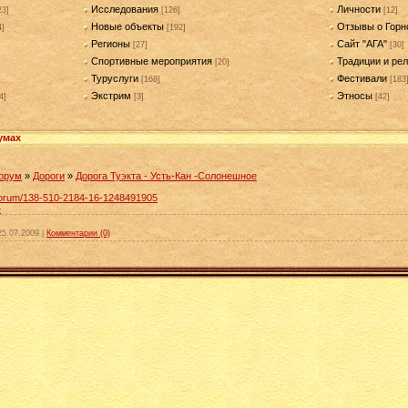
Исследования
Личности
23]
[126]
[12]
Новые объекты
Отзывы о Горн
4]
[192]
Регионы
Сайт "АГА"
[27]
[30]
Спортивные мероприятия
Традиции и рел
[20]
Туруслуги
Фестивали
[168]
[183
Экстрим
Этносы
4]
[3]
[42]
умах
орум
»
Дороги
»
Дорога Туэкта - Усть-Кан -Солонешное
u/forum/138-510-2184-16-1248491905
»
25.07.2009
|
Комментарии (0)