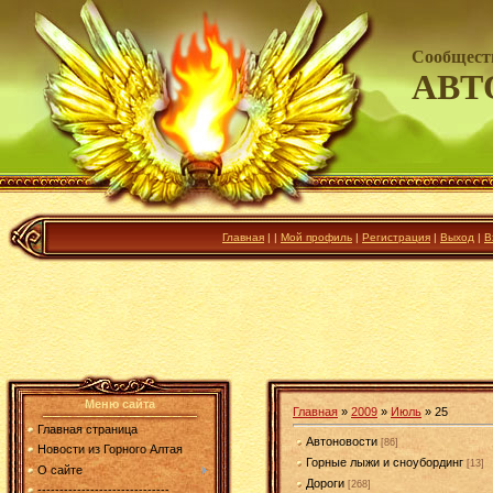
Сообщест
АВТ
Главная
|
|
Мой профиль
|
Регистрация
|
Выход
|
В
Меню сайта
Главная
»
2009
»
Июль
»
25
Главная страница
Автоновости
[86]
Новости из Горного Алтая
Горные лыжи и сноубординг
[13]
О сайте
Дороги
[268]
------------------------------