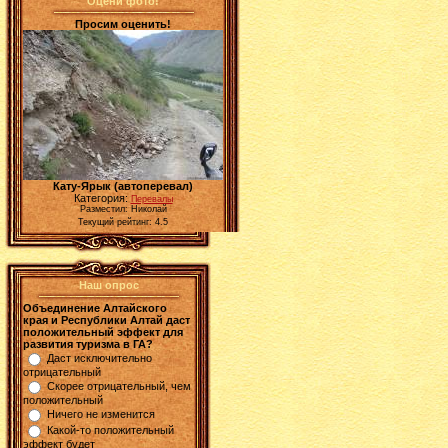
Оцени фото!
Просим оценить!
Кату-Ярык (автоперевал)
Категория:
Перевалы
Разместил: Николай
Текущий рейтинг: 4.5
Наш опрос
Объединение Алтайского
края и Республики Алтай даст
положительный эффект для
развития туризма в ГА?
Даст исключительно
отрицательный
Скорее отрицательный, чем
положительный
Ничего не изменится
Какой-то положительный
эффект будет