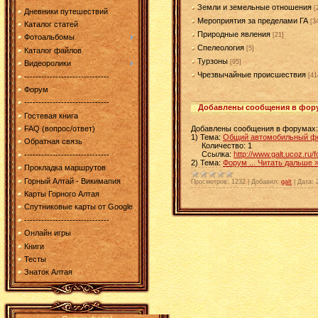
Земли и земельные отношения
[
Дневники путешествий
Мероприятия за пределами ГА
[3
Каталог статей
Природные явления
[21]
Фотоальбомы
Спелеология
[5]
Каталог файлов
Турзоны
[95]
Видеоролики
Чрезвычайные происшествия
[41
------------------------------
Форум
------------------------------
Добавлены сообщения в фор
Гостевая книга
Добавлены сообщения в форумах:
FAQ (вопрос/ответ)
1) Тема:
Общий автомобильный ф
Обратная связь
Количество: 1
Ссылка:
http://www.galt.ucoz.r
------------------------------
2) Тема:
Форум
...
Читать дальше 
Прокладка маршрутов
Горный Алтай - Викимапия
Просмотров:
1232
|
Добавил:
galt
|
Дата:
Карты Горного Алтая
Спутниковые карты от Google
------------------------------
Онлайн игры
Книги
Тесты
Знаток Алтая