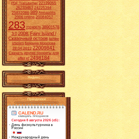
22129065
PDF Transformer
26233463
24225394
389
25832086
Annapolis
2006 online
20084057
283
38901578
23240676
2008.
Fairy Island /
3:0
Сказочный остров
Ashlee
izsoles
Боярыня Морозова
22009841
28.04.2012
Скачать другие проекты для
2498184
after ef
Яндекс
Праздники