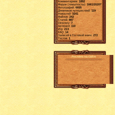
Комментариев:
1892
Форум (темы/посты):
1661/20207
Фотографий:
6655
Дневников путешествий:
119
Новостей:
3241
Файлов:
242
Статей:
987
Directory:
7
Ad-board:
110
Игр:
213
FAQ:
14
Записей в Гостевой книге:
272
Tестов:
1
Реклама на сайте