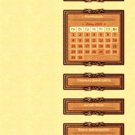
Календарь
«
Июнь 2009
»
Пн
Вт
Ср
Чт
Пт
Сб
Вс
1
2
3
4
5
6
7
8
9
10
11
12
13
14
15
16
17
18
19
20
21
22
23
24
25
26
27
28
29
30
Сколько дней сайту
Алтай-Фото
Всего материалов: