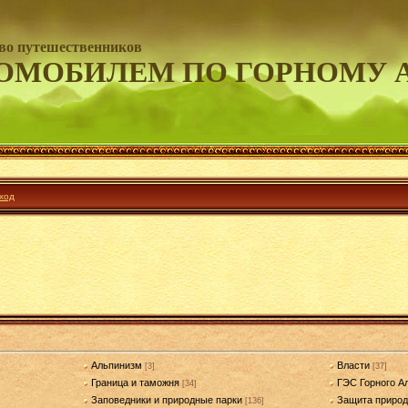
во путешественников
ОМОБИЛЕМ ПО ГОРНОМУ 
ход
Альпинизм
Власти
[3]
[37]
Граница и таможня
ГЭС Горного А
[34]
Заповедники и природные парки
Защита приро
[136]