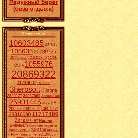
Радужный берег
(база отдыха)
Облако тегов
10603485
207813
105635
20789725
20795511
12.5.01300
12/06.
1055976
12.5гб
20869322
11719601
2575030
3herosoft
Killzone
2590177
39937569
Запольская
25901445
28.
Aucē
280 Hz
20817694
10604352
11717499
28316090
3x
19138497
Николя
Дювошель
Вкусные рецепты
2401104
нашей семьи
ABBYY
22129065
PDF Transformer