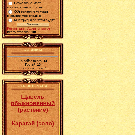
Безусловно, даст
положительный эффект
Объединение ускорит
развитие многократно
Мне трудно об этом судить
Результаты
|
Архив опросов
Всего ответов:
308
Статистика
На сайте всего:
13
Гостей:
13
Пользователей:
0
ЭТО ИНТЕРЕСНО
Щавель
обыкновенный
(растение)
Карагай (село)