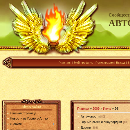
Сообщест
АВТ
Главная
|
|
Мой профиль
|
Регистрация
|
Выход
|
В
Меню сайта
Главная
»
2009
»
Июнь
»
26
Главная страница
Автоновости
[86]
Новости из Горного Алтая
Горные лыжи и сноубординг
[13]
О сайте
Дороги
[268]
------------------------------