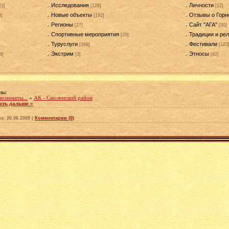
Исследования
Личности
23]
[126]
[12]
Новые объекты
Отзывы о Горн
4]
[192]
Регионы
Сайт "АГА"
[27]
[30]
Спортивные мероприятия
Традиции и рел
[20]
Туруслуги
Фестивали
[168]
[183
Экстрим
Этносы
4]
[3]
[42]
лы:
нсионаты...
»
АК - Смоленский район
ать дальше »
та:
26.06.2009
|
Комментарии (0)