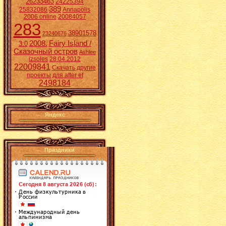
26233463
24225394
389
25832086
Annapolis
2006 online
20084057
283
38901578
23240676
2008.
Fairy Island /
3:0
Сказочный остров
Ashlee
izsoles
28.04.2012
22009841
Скачать другие
проекты для after ef
2498184
Яндекс
Праздники