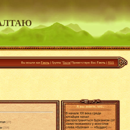
АЛТАЮ
Вы вошли как
Гость
|
Группа
"
Гости
"
Приветствую Вас
Гость
|
RSS
А вы знаете, что..
В начале XX века среди
алтайцев начал
распространяться бурханизм (от
лтая
[27]
заимствованного у монголов
слова «бурхан» — «будда») —
ды
[316]