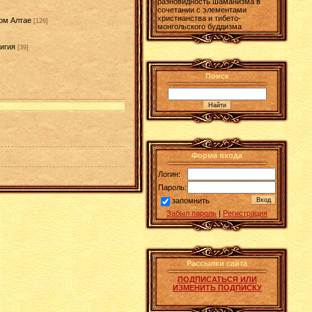
разновидность шаманизма в
сочетании с элементами
христианства и тибето-
ом Алтае
[126]
монгольского буддизма
игия
[39]
]
Поиск
Форма входа
Логин:
Пароль:
запомнить
Забыл пароль
|
Регистрация
Рассылки сайта
ПОДПИСАТЬСЯ ИЛИ
ИЗМЕНИТЬ ПОДПИСКУ