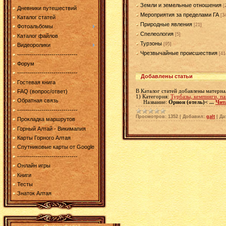
Земли и земельные отношения
[
Дневники путешествий
Мероприятия за пределами ГА
[3
Каталог статей
Природные явления
[21]
Фотоальбомы
Спелеология
[5]
Каталог файлов
Турзоны
[95]
Видеоролики
Чрезвычайные происшествия
[41
------------------------------
Форум
------------------------------
Добавлены статьи
Гостевая книга
В Каталог статей добавлены материа
FAQ (вопрос/ответ)
1) Категория:
Турбазы, кемпинги, па
Обратная связь
Название:
Орион (отель)<
...
Чит
------------------------------
Просмотров:
1352
|
Добавил:
galt
|
Да
Прокладка маршрутов
Горный Алтай - Викимапия
Карты Горного Алтая
Спутниковые карты от Google
------------------------------
Онлайн игры
Книги
Тесты
Знаток Алтая