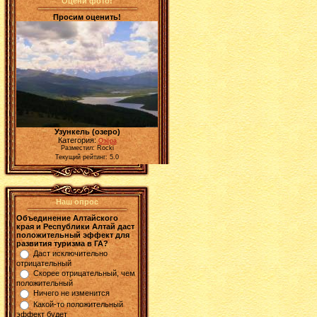
Оцени фото!
Просим оценить!
Узункель (озеро)
Категория:
Озёра
Разместил: Rocki
Текущий рейтинг: 5.0
Наш опрос
Объединение Алтайского
края и Республики Алтай даст
положительный эффект для
развития туризма в ГА?
Даст исключительно
отрицательный
Скорее отрицательный, чем
положительный
Ничего не изменится
Какой-то положительный
эффект будет