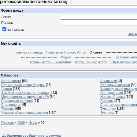
[
АВТОМОБИЛЕМ ПО ГОРНОМУ АЛТАЮ
]
Форма входа
Логин:
Пароль:
запомнить
Забыл
Меню сайта
Главная страница
Новости из Горного Алтая
О сайте
-------------------------
------------------------------
Форум
------------------------------
Гостевая книг
Горный Алтай - Викимапия
Карты Горного Алтая
Спутниковые кар
Categories
Автоновости
[86]
Альпинизм
[3]
Горные лыжи и сноубординг
[13]
Граница и таможня
[34]
Дороги
[268]
Заповедники и природ
Земли и земельные отношения
[23]
Исследования
[126]
Мероприятия за пределами ГА
[34]
Новые объекты
[192]
Природные явления
[21]
Регионы
[27]
Спелеология
[5]
Спортивные мероприя
Турзоны
[95]
Туруслуги
[168]
Чрезвычайные происшествия
[414]
Экстрим
[3]
Главная
»
2009
»
Июнь
»
02
Добавлены сообщения в форумах