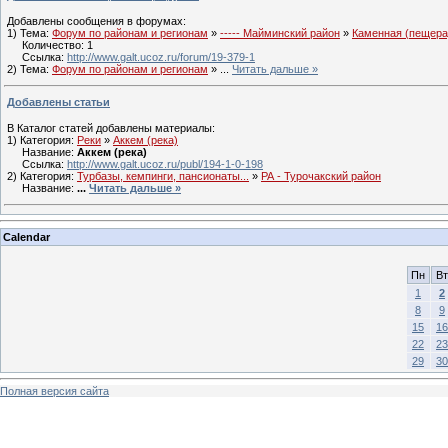
Добавлены сообщения в форумах:
1) Тема:
Форум по районам и регионам
»
----- Майминский район
»
Каменная (пещера
Количество: 1
Ссылка:
http://www.galt.ucoz.ru/forum/19-379-1
2) Тема:
Форум по районам и регионам
»
...
Читать дальше »
Добавлены статьи
В Каталог статей добавлены материалы:
1) Категория:
Реки
»
Аккем (река)
Название:
Аккем (река)
Ссылка:
http://www.galt.ucoz.ru/publ/194-1-0-198
2) Категория:
Турбазы, кемпинги, пансионаты...
»
РА - Турочакский район
Название:
...
Читать дальше »
Calendar
Пн
Вт
1
2
8
9
15
16
22
23
29
30
Полная версия сайта