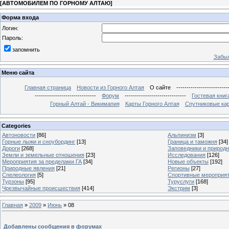
[
АВТОМОБИЛЕМ ПО ГОРНОМУ АЛТАЮ
]
Форма входа
Логин:
Пароль:
запомнить
Забыл
Меню сайта
Главная страница
Новости из Горного Алтая
О сайте
-------------------------
------------------------------
Форум
------------------------------
Гостевая книг
Горный Алтай - Викимапия
Карты Горного Алтая
Спутниковые кар
Categories
Автоновости
[86]
Альпинизм
[3]
Горные лыжи и сноубординг
[13]
Граница и таможня
[34]
Дороги
[268]
Заповедники и природ
Земли и земельные отношения
[23]
Исследования
[126]
Мероприятия за пределами ГА
[34]
Новые объекты
[192]
Природные явления
[21]
Регионы
[27]
Спелеология
[5]
Спортивные мероприя
Турзоны
[95]
Туруслуги
[168]
Чрезвычайные происшествия
[414]
Экстрим
[3]
Главная
»
2009
»
Июнь
»
08
Добавлены сообщения в форумах