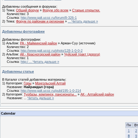
Добавлены сообщения в форумах:
1) Тема:
Общий форум
»
Форум обо всем
»
Старые открытки.
Количество: 3
Ссылка:
http://www.galt.ucoz.ru/forum/8-326-1
2) Тема:
Форум по районам и регионам
»
...
Читать дальше »
Добавлены фотографии
Добавлены фотографии:
1) Альбом:
РА - Майминский район
» Аржан-Суу (источник)
Количество: 2
Ссылка:
http://www.galt.ucoz.ru/photo/128-1-0-0-2
2) Альбом:
АК - Красногорский район
»
Чуйский тракт (дорога)
Количество: 1
Ссылка:
http:/
...
Читать дальше »
Добавлены статьи
В Каталог статей добавлены материалы:
1) Категория:
Горы
»
Монгольский Алтай
Название:
Найрамдал (гора)
Ссылка:
http://www.galt.ucoz.ru/publ/195-1-0-214
2) Категория:
Турбазы, кемпинги, пансионаты...
»
АК - Алтайский район
Название:
...
Читать дальше »
Calendar
Пн
Вт
1
2
8
9