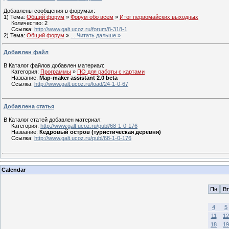
Добавлены сообщения в форумах:
1) Тема:
Общий форум
»
Форум обо всем
»
Итог первомайских выходных
Количество: 2
Ссылка:
http://www.galt.ucoz.ru/forum/8-318-1
2) Тема:
Общий форум
»
...
Читать дальше »
Добавлен файл
В Каталог файлов добавлен материал:
Категория:
Программы
»
ПО для работы с картами
Название:
Map-maker assistant 2.0 beta
Ссылка:
http://www.galt.ucoz.ru/load/24-1-0-67
Добавлена статья
В Каталог статей добавлен материал:
Категория:
http://www.galt.ucoz.ru/publ/68-1-0-176
Название:
Кедровый остров (туристическая деревня)
Ссылка:
http://www.galt.ucoz.ru/publ/68-1-0-176
Calendar
Пн
Вт
4
5
11
12
18
19