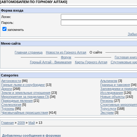
[
АВТОМОБИЛЕМ ПО ГОРНОМУ АЛТАЮ
]
Форма входа
Логин:
Пароль:
запомнить
Забыл
Меню сайта
Главная страница
Новости из Горного Алтая
О сайте
-------------------------
------------------------------
Форум
------------------------------
Гостевая книг
Горный Алтай - Викимапия
Карты Горного Алтая
Спутниковые кар
Categories
Автоновости
[86]
Альпинизм
[3]
Горные лыжи и сноубординг
[13]
Граница и таможня
[34]
Дороги
[268]
Заповедники и природ
Земли и земельные отношения
[23]
Исследования
[126]
Мероприятия за пределами ГА
[34]
Новые объекты
[192]
Природные явления
[21]
Регионы
[27]
Спелеология
[5]
Спортивные мероприя
Турзоны
[95]
Туруслуги
[168]
Чрезвычайные происшествия
[414]
Экстрим
[3]
Главная
»
2009
»
Май
»
13
Добавлены сообщения в форумах