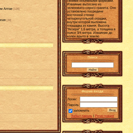
своими объемными формами.
Изваяние вытесано из
зеленовато-серого гранита. Оно
ом Алтае
[126]
установлено посредине
восточной стенки
четырехугольной оградки,
игия
[39]
внутри которой выложена
площадка из камня. Высота
"Кезера" 1,6 метра, а толщина в
поясе 3/4 метра. Изваяние до
колен врыто в землю
Поиск
Форма входа
Логин:
Пароль:
запомнить
Забыл пароль
|
Регистрация