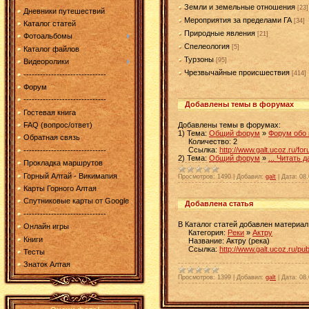
Земли и земельные отношения
[23]
Дневники путешествий
Мероприятия за пределами ГА
[34]
Каталог статей
Природные явления
[21]
Фотоальбомы
Спелеология
[5]
Каталог файлов
Турзоны
[95]
Видеоролики
Чрезвычайные происшествия
[414]
------------------------------
Форум
------------------------------
Добавлены темы в форумах
Гостевая книга
Добавлены темы в форумах:
FAQ (вопрос/ответ)
1) Тема:
Общий форум
»
Форум обо
Обратная связь
Количество: 2
Ссылка:
http://www.galt.ucoz.ru/fo
------------------------------
2) Тема:
Общий форум
»
...
Читать д
Прокладка маршрутов
Горный Алтай - Викимапия
Просмотров:
1490
|
Добавил:
galt
|
Дата:
08.
Карты Горного Алтая
Спутниковые карты от Google
Добавлена статья
------------------------------
В Каталог статей добавлен материал
Онлайн игры
Категория:
Реки
»
Актру
Книги
Название: Актру (река)
Ссылка:
http://www.galt.ucoz.ru/pu
Тесты
Знаток Алтая
Просмотров:
1399
|
Добавил:
galt
|
Дата:
08.