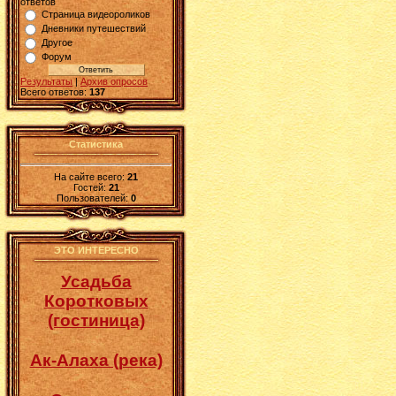
ответов
Страница видеороликов
Дневники путешествий
Другое
Форум
Результаты
|
Архив опросов
Всего ответов:
137
Статистика
На сайте всего:
21
Гостей:
21
Пользователей:
0
ЭТО ИНТЕРЕСНО
Усадьба
Коротковых
(гостиница)
Ак-Алаха (река)