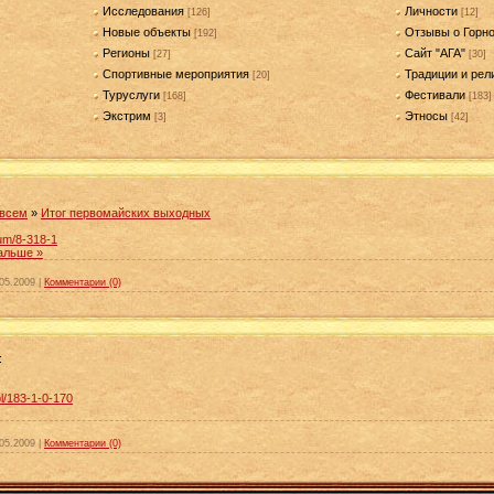
Исследования
Личности
[126]
[12]
Новые объекты
Отзывы о Горн
[192]
Регионы
Сайт "АГА"
[27]
[30]
Спортивные мероприятия
Традиции и рел
[20]
Туруслуги
Фестивали
[168]
[183]
Экстрим
Этносы
[3]
[42]
 всем
»
Итог первомайских выходных
rum/8-318-1
альше »
05.2009
|
Комментарии (0)
:
bl/183-1-0-170
05.2009
|
Комментарии (0)