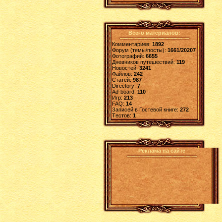
Всего материалов:
Комментариев:
1892
Форум (темы/посты):
1661/20207
Фотографий:
6655
Дневников путешествий:
119
Новостей:
3241
Файлов:
242
Статей:
987
Directory:
7
Ad-board:
110
Игр:
213
FAQ:
14
Записей в Гостевой книге:
272
Tестов:
1
Реклама на сайте