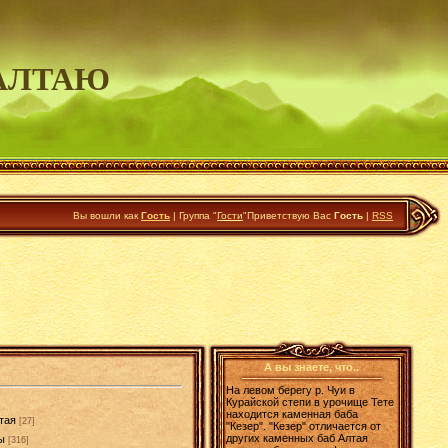
АЛТАЮ
Вы вошли как
Гость
|
Группа
"
Гости
"
Приветствую Вас
Гость
|
RSS
А вы знаете, что..
На левом берегу р. Чуи в
Курайской степи в урочище Тете
находится каменная баба
тая
[27]
"Кезер". "Кезер" отличается от
других каменных баб Алтая
ы
[316]