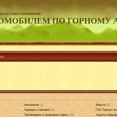
во путешественников
ОМОБИЛЕМ ПО ГОРНОМУ 
ход
Альпинизм
Власти
[3]
[37]
Граница и таможня
ГЭС Горного Ал
[34]
Заповедники и природные парки
Защита природ
[136]