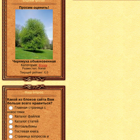
Оцени фото!
Просим оценить!
Черемуха обыкновенная
Категория:
Флора
Разместил: Natali
Текущий рейтинг: 4.0
Наш опрос
Какой из блоков сайта Вам
больше всего нравиться?
Главная страница с
новостями
Каталог файлов
Каталог статей
Фотоальбомы
Гостевая книга
Страница вопросов и