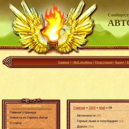
Сообщест
АВТ
Главная
|
|
Мой профиль
|
Регистрация
|
Выход
|
В
Меню сайта
Главная
»
2009
»
Май
»
08
Главная страница
Автоновости
[86]
Новости из Горного Алтая
Горные лыжи и сноубординг
[13]
О сайте
Дороги
[268]
------------------------------