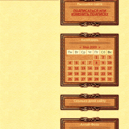
Рассылки сайта
ПОДПИСАТЬСЯ ИЛИ
ИЗМЕНИТЬ ПОДПИСКУ
Календарь
«
Май 2009
»
Пн
Вт
Ср
Чт
Пт
Сб
Вс
1
2
3
4
5
6
7
8
9
10
11
12
13
14
15
16
17
18
19
20
21
22
23
24
25
26
27
28
29
30
31
Сколько дней сайту
Алтай-Фото