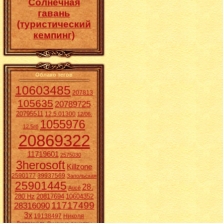
Солнечная
гавань
(туристический
кемпинг)
Облако тегов
10603485
207813
105635
20789725
20795511
12.5.01300
12/06.
1055976
12.5гб
20869322
11719601
2575030
3herosoft
Killzone
2590177
39937569
Запольская
25901445
28.
Aucē
280 Hz
20817694
10604352
11717499
28316090
3x
19138497
Николя