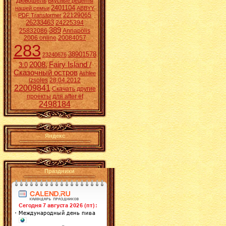
Дювошель
Вкусные рецепты
2401104
нашей семьи
ABBYY
22129065
PDF Transformer
26233463
24225394
389
25832086
Annapolis
2006 online
20084057
283
38901578
23240676
2008.
Fairy Island /
3:0
Сказочный остров
Ashlee
izsoles
28.04.2012
22009841
Скачать другие
проекты для after ef
2498184
Яндекс
Праздники