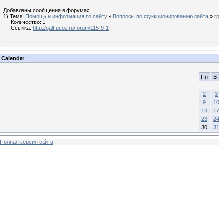
Добавлены сообщения в форумах:
1) Тема:
Помощь и информация по сайту
»
Вопросы по функционированию сайта
»
г
Количество: 1
Ссылка:
http://galt.ucoz.ru/forum/115-9-1
Calendar
Пн
Вт
2
3
9
10
16
17
23
24
30
31
Полная версия сайта