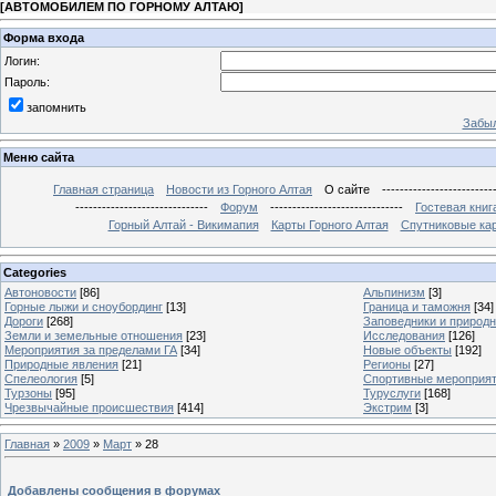
[
АВТОМОБИЛЕМ ПО ГОРНОМУ АЛТАЮ
]
Форма входа
Логин:
Пароль:
запомнить
Забыл
Меню сайта
Главная страница
Новости из Горного Алтая
О сайте
-------------------------
------------------------------
Форум
------------------------------
Гостевая книг
Горный Алтай - Викимапия
Карты Горного Алтая
Спутниковые кар
Categories
Автоновости
[86]
Альпинизм
[3]
Горные лыжи и сноубординг
[13]
Граница и таможня
[34]
Дороги
[268]
Заповедники и природ
Земли и земельные отношения
[23]
Исследования
[126]
Мероприятия за пределами ГА
[34]
Новые объекты
[192]
Природные явления
[21]
Регионы
[27]
Спелеология
[5]
Спортивные мероприя
Турзоны
[95]
Туруслуги
[168]
Чрезвычайные происшествия
[414]
Экстрим
[3]
Главная
»
2009
»
Март
»
28
Добавлены сообщения в форумах