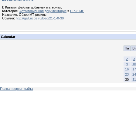
В Каталог файлов добавлен материал:
Категория:
Автомобильная документация
»
ПРОЧИЕ
Название: Обзор МТ резины
Ссылка:
http://galt.ucoz.ru/load/21-1-0-30
Calendar
Пн
Вт
2
3
9
10
16
17
23
24
30
31
Полная версия сайта