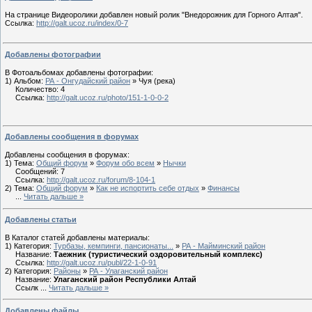
На странице Видеоролики добавлен новый ролик "Внедорожник для Горного Алтая".
Ссылка:
http://galt.ucoz.ru/index/0-7
Добавлены фотографии
В Фотоальбомах добавлены фотографии:
1) Альбом:
РА - Онгудайский район
» Чуя (река)
Количество: 4
Ссылка:
http://galt.ucoz.ru/photo/151-1-0-0-2
Добавлены сообщения в форумах
Добавлены сообщения в форумах:
1) Тема:
Общий форум
»
Форум обо всем
»
Нычки
Сообщений: 7
Ссылка:
http://galt.ucoz.ru/forum/8-104-1
2) Тема:
Общий форум
»
Как не испортить себе отдых
»
Финансы
...
Читать дальше »
Добавлены статьи
В Каталог статей добавлены материалы:
1) Категория:
Турбазы, кемпинги, пансионаты...
»
РА - Майминский район
Название:
Таежник (туристический оздоровительный комплекс)
Ссылка:
http://galt.ucoz.ru/publ/22-1-0-91
2) Категория:
Районы
»
РА - Улаганский район
Название:
Улаганский район Республики Алтай
Ссылк
...
Читать дальше »
Добавлены файлы