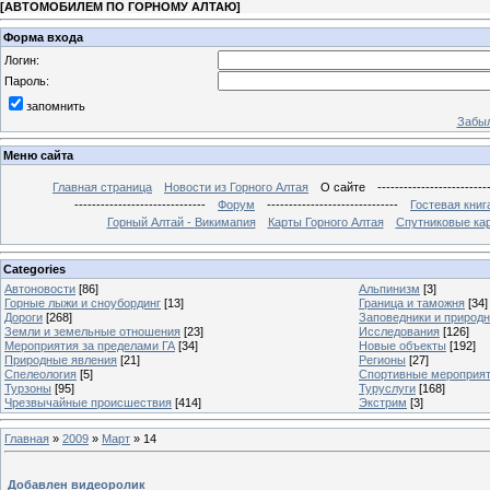
[
АВТОМОБИЛЕМ ПО ГОРНОМУ АЛТАЮ
]
Форма входа
Логин:
Пароль:
запомнить
Забыл
Меню сайта
Главная страница
Новости из Горного Алтая
О сайте
-------------------------
------------------------------
Форум
------------------------------
Гостевая книг
Горный Алтай - Викимапия
Карты Горного Алтая
Спутниковые кар
Categories
Автоновости
[86]
Альпинизм
[3]
Горные лыжи и сноубординг
[13]
Граница и таможня
[34]
Дороги
[268]
Заповедники и природ
Земли и земельные отношения
[23]
Исследования
[126]
Мероприятия за пределами ГА
[34]
Новые объекты
[192]
Природные явления
[21]
Регионы
[27]
Спелеология
[5]
Спортивные мероприя
Турзоны
[95]
Туруслуги
[168]
Чрезвычайные происшествия
[414]
Экстрим
[3]
Главная
»
2009
»
Март
»
14
Добавлен видеоролик