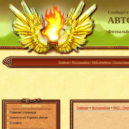
Сообщест
АВТ
Фотоальб
Главная
|
Фотоальбом
|
Мой профиль
|
Регистрац
Меню сайта
Главная
»
Фотоальбом
»
ВКО - Про
Главная страница
Новости из Горного Алтая
О сайте
------------------------------