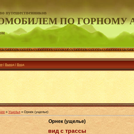
во путешественников
ОМОБИЛЕМ ПО ГОРНОМУ 
ом
ия
|
Выход
|
Вход
чее
»
Ущелья
» Орнек (ущелье)
Орнек (ущелье)
вид с трассы