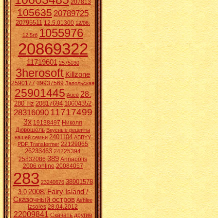
207813
105635
20789725
20795511
12.5.01300
12/06.
1055976
12.5гб
20869322
11719601
2575030
3herosoft
Killzone
2590177
39937569
Запольская
25901445
28.
Aucē
280 Hz
20817694
10604352
11717499
28316090
3x
19138497
Николя
Дювошель
Вкусные рецепты
2401104
нашей семьи
ABBYY
22129065
PDF Transformer
26233463
24225394
389
25832086
Annapolis
2006 online
20084057
283
38901578
23240676
2008.
Fairy Island /
3:0
Сказочный остров
Ashlee
izsoles
28.04.2012
22009841
Скачать другие