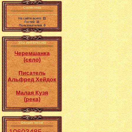
Статистика
На сайте всего:
11
Гостей:
11
Пользователей:
0
ЭТО ИНТЕРЕСНО
Черемшанка
(село)
Писатель
Альфред Хейдок
Малая Кузя
(река)
Облако тегов
10603485