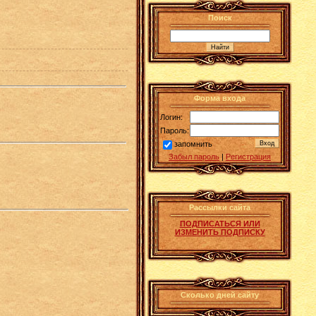
Поиск
Форма входа
Логин:
Пароль:
запомнить
Забыл пароль
|
Регистрация
Рассылки сайта
ПОДПИСАТЬСЯ ИЛИ
ИЗМЕНИТЬ ПОДПИСКУ
Сколько дней сайту