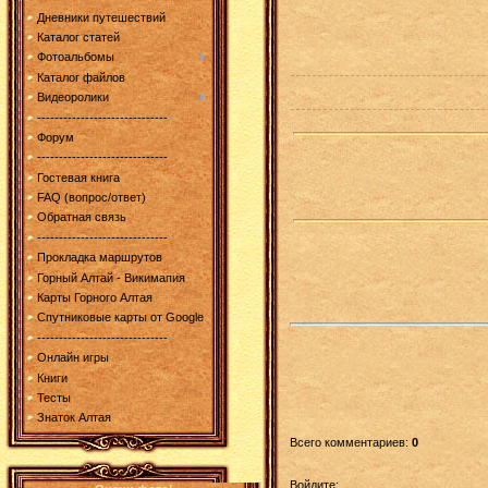
Дневники путешествий
Каталог статей
Фотоальбомы
Каталог файлов
Видеоролики
------------------------------
Форум
------------------------------
Гостевая книга
FAQ (вопрос/ответ)
Обратная связь
------------------------------
Прокладка маршрутов
Горный Алтай - Викимапия
Карты Горного Алтая
Спутниковые карты от Google
------------------------------
Онлайн игры
Книги
Тесты
Знаток Алтая
Всего комментариев
:
0
Войдите: