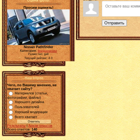
Оцени фото!
Просим оценить!
Отправить
Nissan Pathfinder
Категория:
Внедорожники
Разместил: galt
Текущий рейтинг: 4.0
Наш опрос
Чего, по Вашему мнению, не
хватает сайту?
Материалов (статьи,
фотографии, файлы)
Хорошего дизайна
Пользователей
Хорошей модерации
Всего хватает
Результаты
|
Архив опросов
Всего ответов:
140