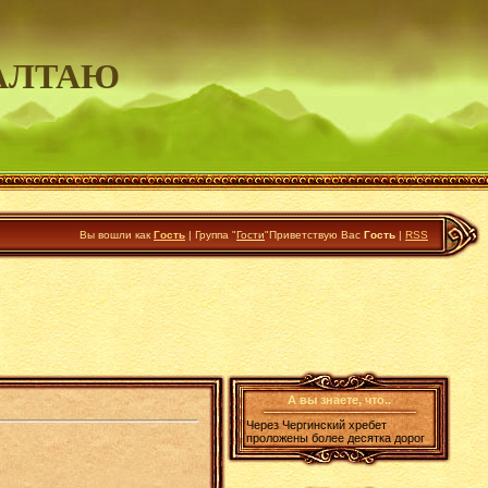
АЛТАЮ
Вы вошли как
Гость
|
Группа
"
Гости
"
Приветствую Вас
Гость
|
RSS
А вы знаете, что..
Через Чергинский хребет
проложены более десятка дорог