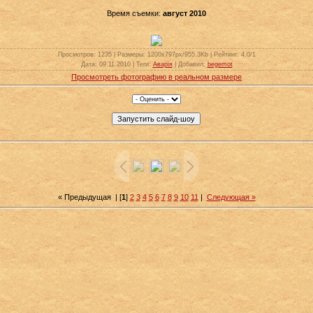
Время съемки:
август 2010
Просмотров
: 1235 |
Размеры
: 1200x797px/955.3Kb |
Рейтинг
: 4.0/1
Дата
: 09.11.2010 |
Теги
:
Аварія
|
Добавил
:
begemot
Просмотреть фотографию в реальном размере
« Предыдущая
| [
1
]
2
3
4
5
6
7
8
9
10
11
|
Следующая »