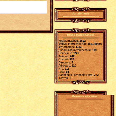
Алтай-Фото
Всего материалов:
Комментариев:
1892
Форум (темы/посты):
1661/20207
Фотографий:
6655
Дневников путешествий:
119
Новостей:
3241
Файлов:
242
Статей:
987
Directory:
7
Ad-board:
110
Игр:
213
FAQ:
14
Записей в Гостевой книге:
272
Tестов:
1
Реклама на сайте