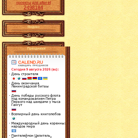
проекты для after ef
2498184
Яндекс
Праздники